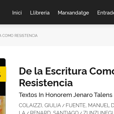
Inici
Llibreria
Marxandatge
Entrad
A COMO RESISTENCIA
De la Escritura Com
%
Resistencia
Textos In Honorem Jenaro Talens
COLAIZZI, GIULIA
FUENTE, MANUEL 
/
LA
RENARD, SANTIAGO
ZUNZUNEGU
/
/