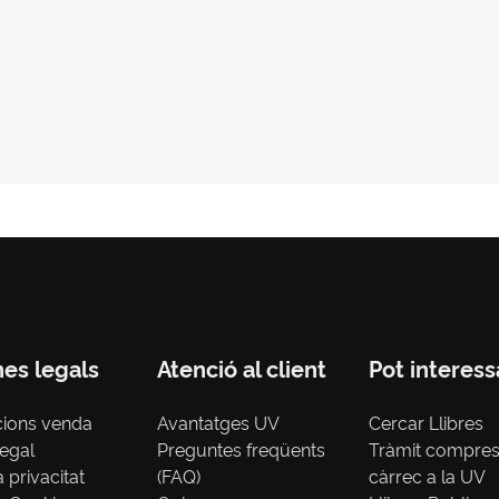
nes legals
Atenció al client
Pot interess
cions venda
Avantatges UV
Cercar Llibres
legal
Preguntes freqüents
Tràmit compre
a privacitat
(FAQ)
càrrec a la UV