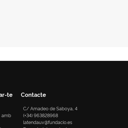
ar-te
Contacte
C/ Amadeo de Saboya, 4
s amb
(+34) 963828968
latendauv@fundacio.es