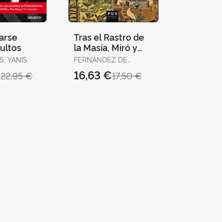
arse
Tras el Rastro de
ultos
la Masía, Miró y
Hemingway
S, YANIS
FERNÁNDEZ DE
CASTRO KRINGS, ALEX
€
16,63 €
22,95 €
17,50 €