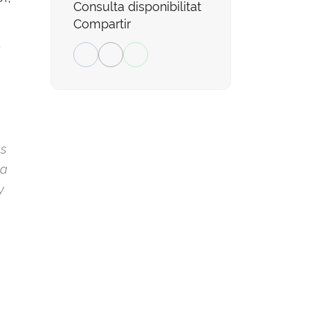
Consulta disponibilitat
Compartir
a
e
as
la
y