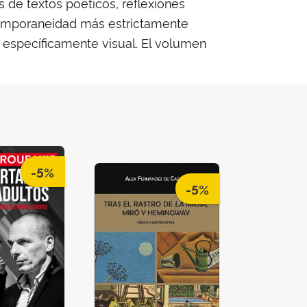
 de textos poéticos, reflexiones
ontemporaneidad más estrictamente
ás específicamente visual. El volumen
-5%
-5%