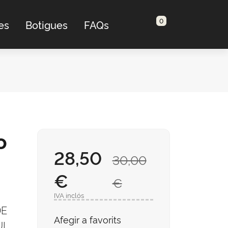
0
es
Botigues
FAQs
o
28,50
30,00
€
€
IVA inclós
DE
Afegir a favorits
I,