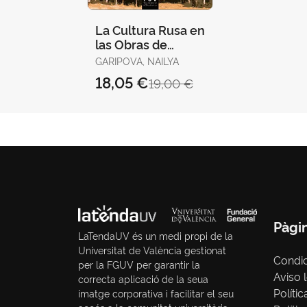
La Cultura Rusa en
las Obras de
Nabokov
GARIPOVA, NAILYA
18,05 €
19,00 €
Pàgi
LaTendaUV és un medi propi de la
Universitat de València gestionat
Condi
per la FGUV per garantir la
Aviso 
correcta aplicació de la seua
Polític
imatge corporativa i facilitar el seu