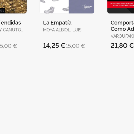
Tendidas
La Empatía
Comport
Como Ad
 Y CANUTO,
MOYA ALBIOL, LUIS
OS
VAROUFAKI
14,25 €
21,80 
15,00 €
15,00 €