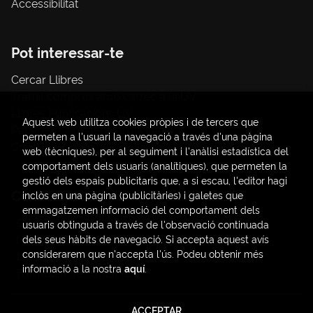
Accessibilitat
Pot interessar-te
Cercar Llibres
Tràmit compres amb càrrec a la UV
Llibres Publicacions UV
Aquest web utilitza cookies pròpies i de tercers que
Papereria / material d'oficina
permeten a l'usuari la navegació a través d'una pàgina
Consum Sostenible
web (tècniques), per al seguiment i l'anàlisi estadística del
comportament dels usuaris (analítiques), que permeten la
gestió dels espais publicitaris que, a si escau, l'editor hagi
Contacte
inclòs en una pàgina (publicitàries) i galetes que
emmagatzemen informació del comportament dels
C/ Amadeo de Saboya, 4
usuaris obtinguda a través de l'observació continuada
(+34) 963828968
dels seus hàbits de navegació. Si accepta aquest avís
considerarem que n'accepta l'ús. Podeu obtenir més
latendauv@fundacio.es
informació a la nostra
aquí
.
Formulari de contacte
ACCEPTAR