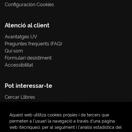
Configuración Cookies
Atenció al client
Avantatges UV
Preguntes freqüents (FAQ)
Qui som
Formulari desistiment
Accessibilitat
Pot interessar-te
Cercar Llibres
Tràmit compres amb càrrec a la UV
Llibres Publicacions UV
Aquest web utilitza cookies pròpies i de tercers que
Papereria / material d'oficina
permeten a l'usuari la navegació a través d'una pàgina
Consum Sostenible
web (tècniques), per al seguiment i l'anàlisi estadística del