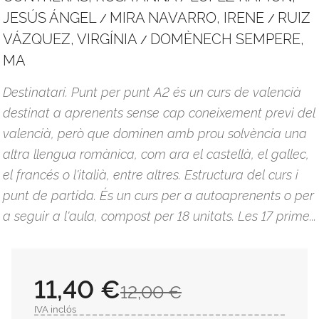
JESÚS ÁNGEL
MIRA NAVARRO, IRENE
RUIZ
/
/
VÁZQUEZ, VIRGÍNIA
DOMÈNECH SEMPERE,
/
MA
Destinatari. Punt per punt A2 és un curs de valencià
destinat a aprenents sense cap coneixement previ del
valencià, però que dominen amb prou solvència una
altra llengua romànica, com ara el castellà, el gallec,
el francés o l'italià, entre altres. Estructura del curs i
punt de partida. És un curs per a autoaprenents o per
a seguir a l'aula, compost per 18 unitats. Les 17 prime...
11,40 €
12,00 €
IVA inclós