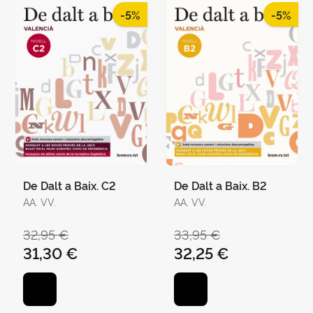
-5%
-5%
De Dalt a Baix. C2
De Dalt a Baix. B2
AA. VV.
AA. VV.
32,95 €
33,95 €
31,30 €
32,25 €