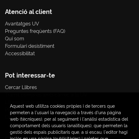
Atenció al client
Avantatges UV
Preguntes freqüents (FAQ)
Qui som
Formulari desistiment
Accessibilitat
Pot interessar-te
Cercar Llibres
Tràmit compres amb càrrec a la UV
Llibres Publicacions UV
Aquest web utilitza cookies pròpies i de tercers que
Papereria / material d'oficina
permeten a l'usuari la navegació a través d'una pàgina
Consum Sostenible
web (tècniques), per al seguiment i l'anàlisi estadística del
comportament dels usuaris (analítiques), que permeten la
gestió dels espais publicitaris que, a si escau, l'editor hagi
Contacte
inclòs en una pàgina (publicitàries) i galetes que