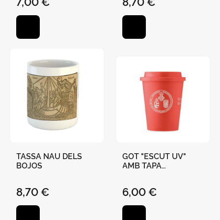
7,00 €
8,70 €
TASSA NAU DELS
GOT "ESCUT UV"
BOJOS
AMB TAPA
POLIPROPILÈ 300 ML
ROIG
8,70 €
6,00 €