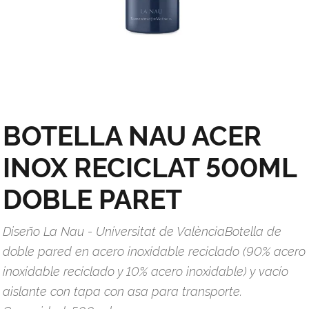
BOTELLA NAU ACER
INOX RECICLAT 500ML
DOBLE PARET
Diseño La Nau - Universitat de ValènciaBotella de
doble pared en acero inoxidable reciclado (90% acero
inoxidable reciclado y 10% acero inoxidable) y vacío
aislante con tapa con asa para transporte.