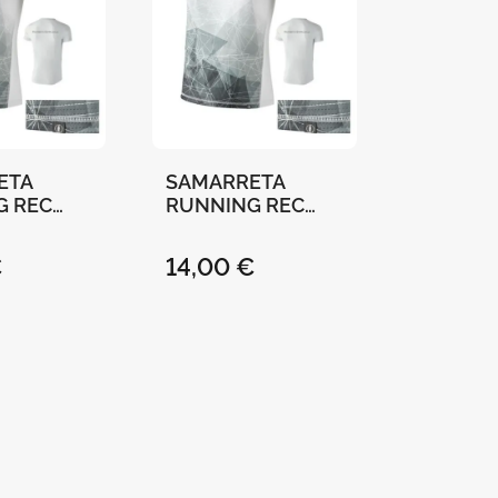
ETA
SAMARRETA
G REC
RUNNING REC
SITAT DE
"UNIVERSITAT DE
A"-
VALÈNCIA"-
€
14,00 €
- XL
BLANCA - XXL