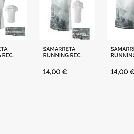
ETA
SAMARRETA
SAMARR
 REC
RUNNING REC
RUNNIN
ITAT DE
"UNIVERSITAT DE
"UNIVER
"-
VALÈNCIA"-
VALÈNCI
14,00 €
14,00 
- M
BLANCA - L
BLANCA 