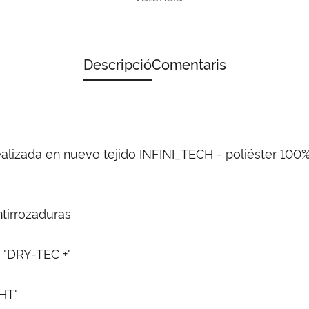
Descripció
Comentaris
ealizada en nuevo tejido INFINI_TECH - poliéster 100%
tirrozaduras
 "DRY-TEC +"
HT"