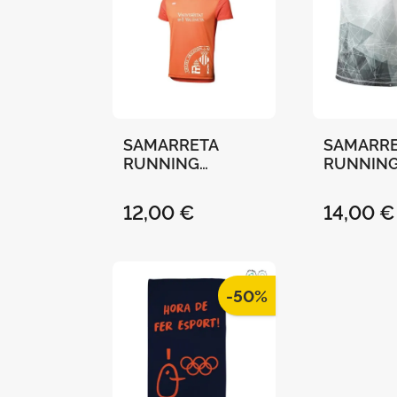
SAMARRETA
SAMARR
RUNNING
RUNNING
"UNIVERSITAT DE
"UNIVERS
VALÈNCIA"-
VALÈNCIA
12,00 €
14,00 €
TARONJA - XL
BLANCA 
-50%