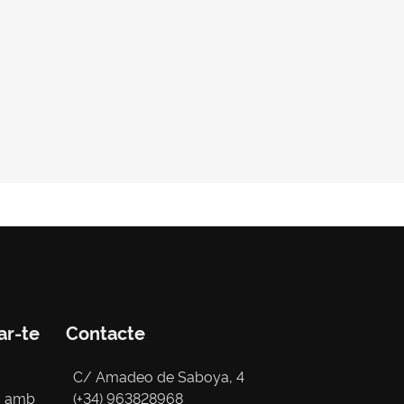
ar-te
Contacte
C/ Amadeo de Saboya, 4
s amb
(+34) 963828968