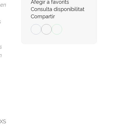
Afegir a favorits
 en
Consulta disponibilitat
Compartir
s
s
n
XS