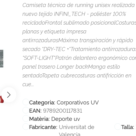
Camiseta técnica de running unisex realizada
nuevo tejido INFINI_TECH - poliéster 100%
recicladoFrontal sublimado posicionalCostura
planas y etiqueta impresa
antirrozadurasMáxima transpiración y rápido
secado "DRY-TEC +"Tratamiento antirrozadura
"SOFT-LIGHT"Patrón delantero ergonómico co
panel trasero Longer backManga estilo
sentadoTapeta cubrecosturas antifricción en
cue...
Corporativos UV
Categoria:
9789200117831
EAN:
Deporte uv
Matèria:
Universitat de
Fabricante:
Talla:
Valencia