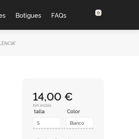
0
es
Botigues
FAQs
LÈNCIA"
14,00 €
IVA inclós
talla
Color