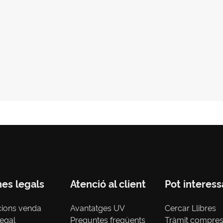
nes legals
Atenció al client
Pot interess
cions venda
Avantatges UV
Cercar Llibres
legal
Preguntes freqüents
Tràmit compre