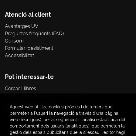
Atenció al client
Avantatges UV
Preguntes freqüents (FAQ)
Qui som
Formulari desistiment
Accessibilitat
Pot interessar-te
Cercar Llibres
Tràmit compres amb càrrec a la UV
Llibres Publicacions UV
Aquest web utilitza cookies pròpies i de tercers que
Papereria / material d'oficina
permeten a l'usuari la navegació a través d'una pàgina
Consum Sostenible
web (tècniques), per al seguiment i l'anàlisi estadística del
comportament dels usuaris (analítiques), que permeten la
gestió dels espais publicitaris que, a si escau, l'editor hagi