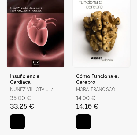
Insuficiencia
Cómo Funciona el
Cardiaca
Cerebro
NUÑEZ VILLOTA, J. /
MORA, FRANCISCO
CHORRO GASCO, F.J.
35,00 €
14,90 €
33,25 €
14,16 €