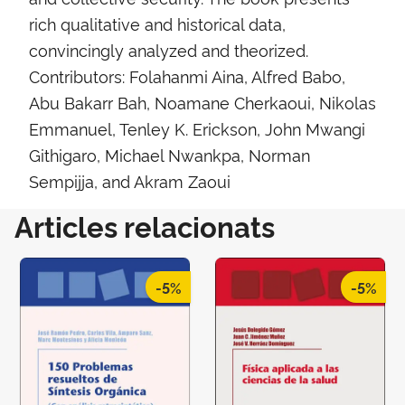
rich qualitative and historical data,
convincingly analyzed and theorized.
Contributors: Folahanmi Aina, Alfred Babo,
Abu Bakarr Bah, Noamane Cherkaoui, Nikolas
Emmanuel, Tenley K. Erickson, John Mwangi
Githigaro, Michael Nwankpa, Norman
Sempijja, and Akram Zaoui
Articles relacionats
-5%
-5%