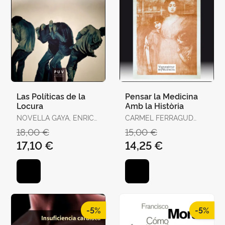
Las Políticas de la
Pensar la Medicina
Locura
Amb la Història
NOVELLA GAYA, ENRIC
CARMEL FERRAGUD
JOSEP
DOMINGO I JOSÉ
18,00 €
15,00 €
RAMÓN BERTOMEU
17,10 €
14,25 €
SÁNCHEZ
-5%
-5%