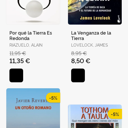
Por qué la Tierra Es
La Venganza de la
Redonda
Tierra
RIAZUELO, ALAIN
LOVELOCK, JAMES
11,95 €
8,95 €
11,35 €
8,50 €
-5%
-5%