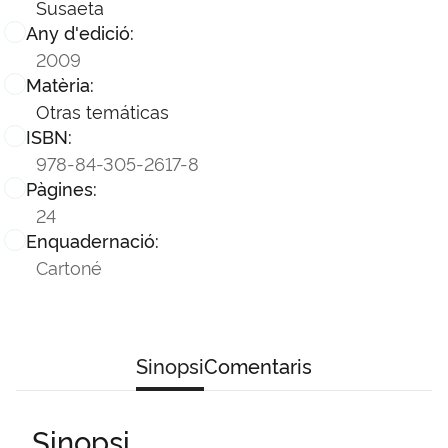
Susaeta
Any d'edició:
2009
Matèria:
Otras temáticas
ISBN:
978-84-305-2617-8
Pàgines:
24
Enquadernació:
Cartoné
Sinopsi
Comentaris
Sinopsi