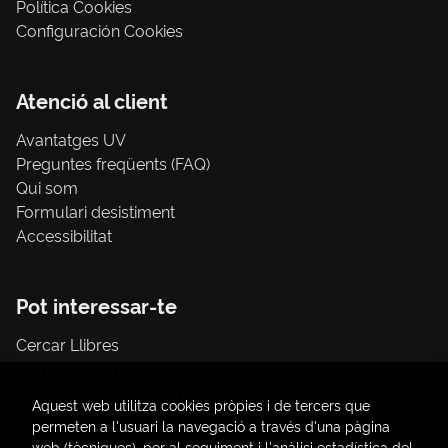
Política Cookies
Configuración Cookies
Atenció al client
Avantatges UV
Preguntes freqüents (FAQ)
Qui som
Formulari desistiment
Accessibilitat
Pot interessar-te
Cercar Llibres
Tràmit compres amb càrrec a la UV
Llibres Publicacions UV
Aquest web utilitza cookies pròpies i de tercers que
Papereria / material d'oficina
permeten a l'usuari la navegació a través d'una pàgina
Consum Sostenible
web (tècniques), per al seguiment i l'anàlisi estadística del