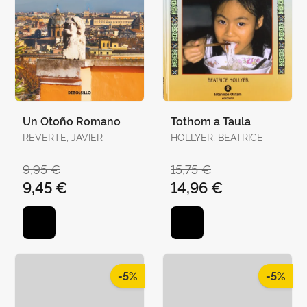
Un Otoño Romano
Tothom a Taula
REVERTE, JAVIER
HOLLYER, BEATRICE
9,95 €
15,75 €
9,45 €
14,96 €
-5%
-5%