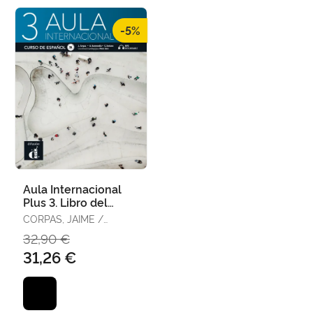
-5%
Aula Internacional
Plus 3. Libro del
Alumno
CORPAS, JAIME /
GARMENDIA, AGUSTÍN /
32,90 €
SORIANO, CARMEN
31,26 €