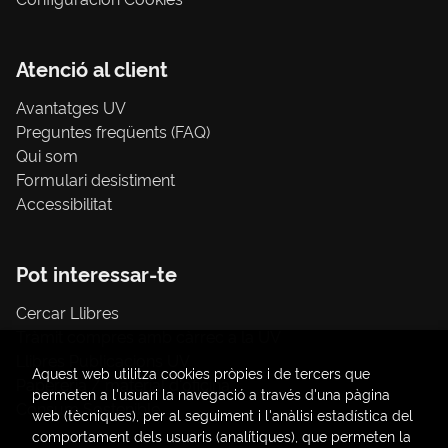
Atenció al client
Avantatges UV
Preguntes freqüents (FAQ)
Qui som
Formulari desistiment
Accessibilitat
Pot interessar-te
Cercar Llibres
Tràmit compres amb càrrec a la UV
Llibres Publicacions UV
Aquest web utilitza cookies pròpies i de tercers que
Papereria / material d'oficina
permeten a l'usuari la navegació a través d'una pàgina
Consum Sostenible
web (tècniques), per al seguiment i l'anàlisi estadística del
comportament dels usuaris (analítiques), que permeten la