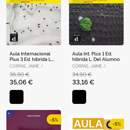
Aula Internacional
Aula Int. Plus 1 Ed.
Plus 3 Ed. hibrida L.
hibrída L. Del Alumno
Del Alumno
CORPAS, JAIME /
CORPAS, JAIME /
GARMENDIA, AGUSTIN /
GARCÍA, EVA /
36,90 €
34,90 €
SORIANO, CARMEN
GARMENDIA, AGUSTÍN
35,06 €
33,16 €
-5%
-5%