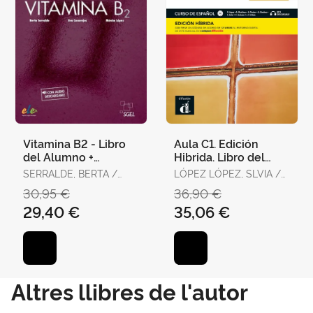
Vitamina B2 - Libro
Aula C1. Edición
del Alumno +
Hibrida. Libro del
Licencia Digital
Alumno
SERRALDE, BERTA /
LÓPEZ LÓPEZ, SLVIA /
CASAREJOS, EVA /
MARTÍNEZ LARA, ANA /
30,95 €
36,90 €
LÓPEZ, MÓNICA
PASTOR HARO,
29,40 €
35,06 €
ARANCHA / SÁNCHEZ
CUADRADO, ADOLFO /
SOLER MONTES,
CARLOS / SORIANO
ESCOLAR, CARMEN /
URBÁN PAR
Altres llibres de l'autor