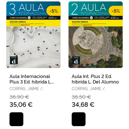
-5%
-5%
Aula Internacional
Aula Int. Plus 2 Ed.
Plus 3 Ed. hibrida L.
hibrída L. Del Alumno
Del Alumno
CORPAS, JAIME /
CORPAS, JAIME /
GARMENDIA, AGUSTIN /
GARMENDIA, AGUSTÍN /
36,90 €
36,50 €
SORIANO, CARMEN
SORIANO, CARMEN
35,06 €
34,68 €