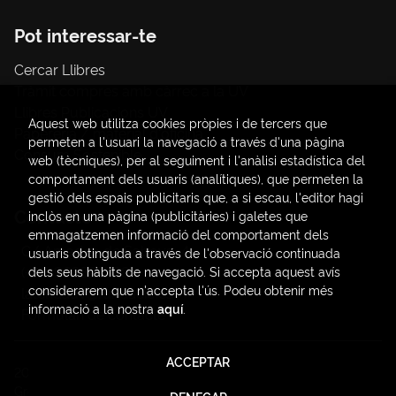
Pot interessar-te
Cercar Llibres
Tràmit compres amb càrrec a la UV
Llibres Publicacions UV
Aquest web utilitza cookies pròpies i de tercers que
Papereria / material d'oficina
permeten a l'usuari la navegació a través d'una pàgina
Consum Sostenible
web (tècniques), per al seguiment i l'anàlisi estadística del
comportament dels usuaris (analítiques), que permeten la
gestió dels espais publicitaris que, a si escau, l'editor hagi
Contacte
inclòs en una pàgina (publicitàries) i galetes que
emmagatzemen informació del comportament dels
C/ Amadeo de Saboya, 4
usuaris obtinguda a través de l'observació continuada
(+34) 963828968
dels seus hàbits de navegació. Si accepta aquest avís
considerarem que n'accepta l'ús. Podeu obtenir més
latendauv@fundacio.es
informació a la nostra
aquí
.
Formulari de contacte
ACCEPTAR
2026 ©
LaTendaUV
. Tots els Drets Reservats |
Trevenque
Group