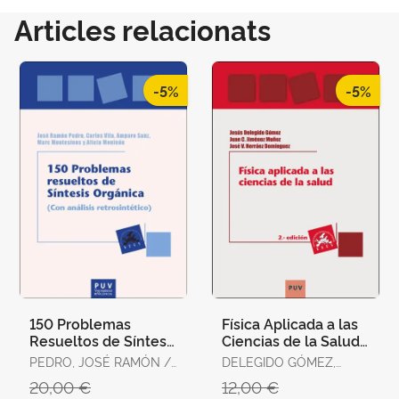
Articles relacionats
-5%
-5%
150 Problemas
Física Aplicada a las
Resueltos de Síntesis
Ciencias de la Salud
Orgánica (Con
(2ª Edición)
PEDRO, JOSÉ RAMÓN /
DELEGIDO GÓMEZ,
Análisis
VILA, CARLOS / SANZ,
JESÚS / JIMÉNEZ
20,00 €
12,00 €
Retrosintético)
AMPARO /
MUÑOZ, JUAN C. /