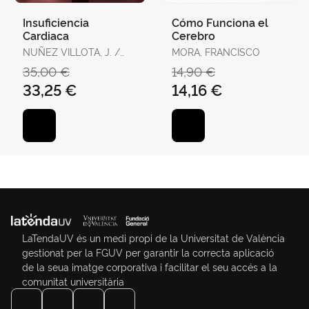
Insuficiencia
Cómo Funciona el
Cardiaca
Cerebro
NUÑEZ VILLOTA, J. /
MORA, FRANCISCO
CHORRO GASCO, F.J.
35,00 €
14,90 €
33,25 €
14,16 €
LaTendaUV és un medi propi de la Universitat de València
gestionat per la FGUV per garantir la correcta aplicació
de la seua imatge corporativa i facilitar el seu accés a la
comunitat universitària