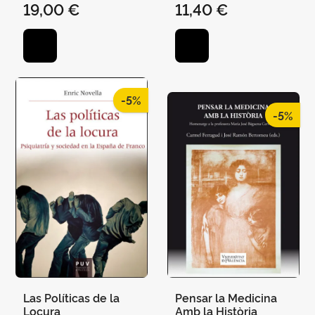
19,00 €
11,40 €
MONTESINOS, MARC /
HERRÁEZ DOMÍNGUEZ,
MONLEÓN, ALICIA
JOSÉ V.
-5%
-5%
Las Políticas de la
Pensar la Medicina
Locura
Amb la Història