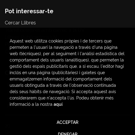
Pot interessar-te
Cercar Llibres
Tràmit compres amb càrrec a la UV
Llibres Publicacions UV
Aquest web utilitza cookies pròpies i de tercers que
Papereria / material d'oficina
permeten a l'usuari la navegació a través d'una pàgina
Consum Sostenible
web (tècniques), per al seguiment i l'anàlisi estadística del
comportament dels usuaris (analítiques), que permeten la
gestió dels espais publicitaris que, a si escau, l'editor hagi
Contacte
inclòs en una pàgina (publicitàries) i galetes que
emmagatzemen informació del comportament dels
C/ Amadeo de Saboya, 4
usuaris obtinguda a través de l'observació continuada
(+34) 963828968
dels seus hàbits de navegació. Si accepta aquest avís
considerarem que n'accepta l'ús. Podeu obtenir més
latendauv@fundacio.es
informació a la nostra
aquí
.
Formulari de contacte
ACCEPTAR
2026 ©
LaTendaUV
. Tots els Drets Reservats |
Trevenque
Group
DENEGAR