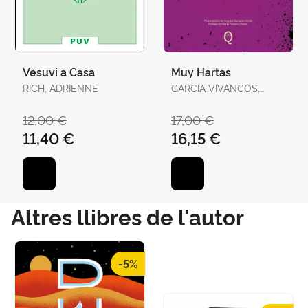
Vesuvi a Casa
Muy Hartas
RICH, ADRIENNE
GARCÍA VIVANCOS,
DAVID / TORELLÓ
TORRENS, ANTÒNIA
12,00 €
17,00 €
11,40 €
16,15 €
Altres llibres de l'autor
-5%