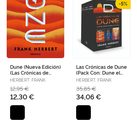
-5%
Dune (Nueva Edición)
Las Crónicas de Dune
(Las Crónicas de
(Pack Con: Dune el
Dune 1)
Mesías de Dune Hijos
HERBERT, FRANK
HERBERT, FRANK
de Dune)
12,95 €
35,85 €
12,30 €
34,06 €