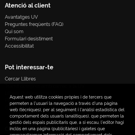
Atenció al client
Avantatges UV
Preguntes freqüents (FAQ)
Qui som
Formulari desistiment
Accessibilitat
Pot interessar-te
Cercar Llibres
Tràmit compres amb càrrec a la UV
Llibres Publicacions UV
Aquest web utilitza cookies pròpies i de tercers que
Papereria / material d'oficina
permeten a l'usuari la navegació a través d'una pàgina
Consum Sostenible
web (tècniques), per al seguiment i l'anàlisi estadística del
comportament dels usuaris (analítiques), que permeten la
gestió dels espais publicitaris que, a si escau, l'editor hagi
Contacte
inclòs en una pàgina (publicitàries) i galetes que
emmagatzemen informació del comportament dels