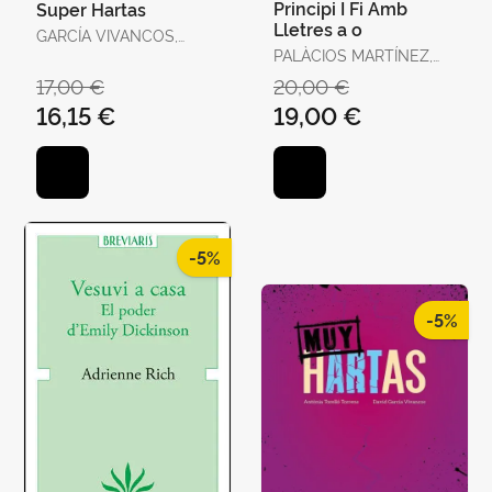
Principi I Fi Amb
Super Hartas
Lletres a o
GARCÍA VIVANCOS,
DAVID / TORELLÓ
PALÀCIOS MARTÍNEZ,
TORRENS, ANTÒNIA
JOSEP
17,00 €
20,00 €
16,15 €
19,00 €
-5%
-5%