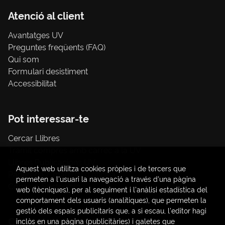
Atenció al client
Avantatges UV
Preguntes freqüents (FAQ)
Qui som
Formulari desistiment
Accessibilitat
Pot interessar-te
Cercar Llibres
Tràmit compres amb càrrec a la UV
Llibres Publicacions UV
Aquest web utilitza cookies pròpies i de tercers que
Papereria / material d'oficina
permeten a l'usuari la navegació a través d'una pàgina
Consum Sostenible
web (tècniques), per al seguiment i l'anàlisi estadística del
comportament dels usuaris (analítiques), que permeten la
gestió dels espais publicitaris que, a si escau, l'editor hagi
Contacte
inclòs en una pàgina (publicitàries) i galetes que