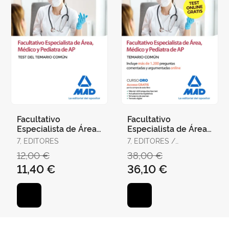
Facultativo
Facultativo
Especialista de Área,
Especialista de Área,
Médico y Pediatra de
Médico y Pediatra de
7, EDITORES
7, EDITORES /
Atención Primaria del
Atención Primaria del
RODRÍGUEZ RIVERA,
12,00 €
38,00 €
Ser
Ser
FRANCISCO ENRIQUE /
11,40 €
36,10 €
GÓMEZ MARTÍNEZ,
DOMINGO / GUERRERO
ARROYO, JOSÉ