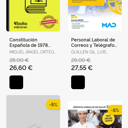
Constitución
Personal Laboral de
Española de 1978
Correos y Telégrafos.
para Oposiciones.
Temario Volumen 1
MIGUEL ÁNGEL ORTEGA
GUILLÉN GIL, LUIS
Test Ordenados por
PALOP
IGNACIO / FORUM DE
28,00 €
29,00 €
Artículos, Re
DE CATALUNYA /
26,60 €
27,55 €
GUILLEN DIAZ,
LOURDES ALEJANDRA
-5%
-5%