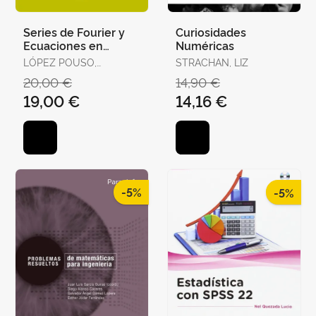
Series de Fourier y
Curiosidades
Ecuaciones en
Numéricas
Derivadas Parciales
LÓPEZ POUSO,
STRACHAN, LIZ
RODRIGO
20,00 €
14,90 €
19,00 €
14,16 €
-5%
-5%