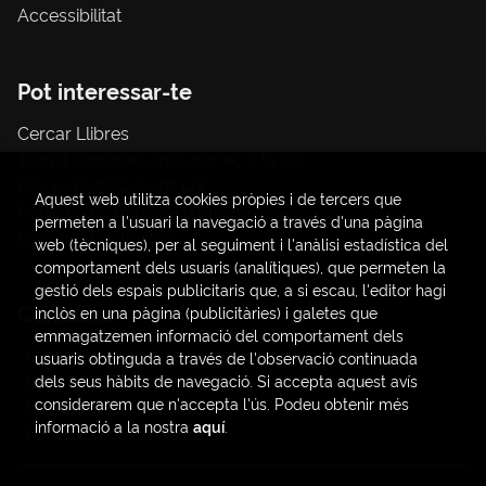
Accessibilitat
Pot interessar-te
Cercar Llibres
Tràmit compres amb càrrec a la UV
Llibres Publicacions UV
Aquest web utilitza cookies pròpies i de tercers que
Papereria / material d'oficina
permeten a l'usuari la navegació a través d'una pàgina
Consum Sostenible
web (tècniques), per al seguiment i l'anàlisi estadística del
comportament dels usuaris (analítiques), que permeten la
gestió dels espais publicitaris que, a si escau, l'editor hagi
Contacte
inclòs en una pàgina (publicitàries) i galetes que
emmagatzemen informació del comportament dels
C/ Amadeo de Saboya, 4
usuaris obtinguda a través de l'observació continuada
(+34) 963828968
dels seus hàbits de navegació. Si accepta aquest avís
considerarem que n'accepta l'ús. Podeu obtenir més
latendauv@fundacio.es
informació a la nostra
aquí
.
Formulari de contacte