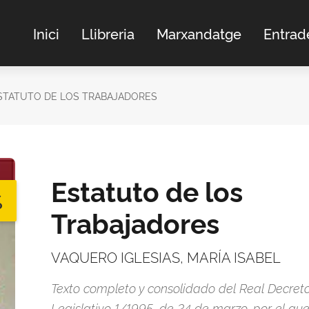
Inici
Llibreria
Marxandatge
Entrad
STATUTO DE LOS TRABAJADORES
Estatuto de los
%
Trabajadores
VAQUERO IGLESIAS, MARÍA ISABEL
Texto completo y consolidado del Real Decret
Legislativo 1/1995, de 24 de marzo, por el qu