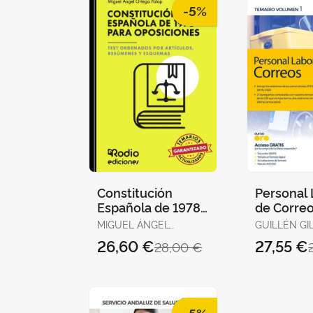
-5%
Constitución
Personal 
Española de 1978
de Correo
para Oposiciones.
Telégrafo
MIGUEL ÁNGEL
GUILLÉN GIL
Test Ordenados
Temario 
ORTEGA PALOP
IGNACIO / FORUM DE
26,60 €
27,55 €
28,00 €
por Artículos, Re
1
DE CATALUN
GUILLEN DI
LOURDES A
-5%