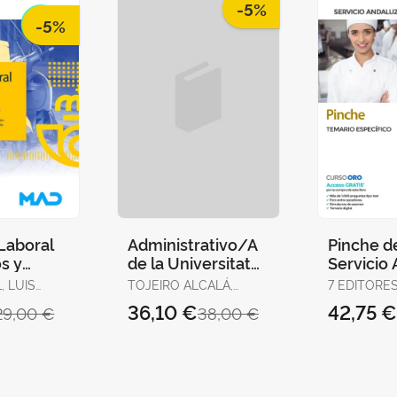
-5%
-5%
Laboral
Administrativo/A
Pinche d
s y
de la Universitat
Servicio
s.
de València.
de Salud
, LUIS
TOJEIRO ALCALÁ,
7 EDITORES 
Volumen
Temario, Test y
Específi
CARLOS
GONZÁLEZ 
36,10 €
42,75 
29,00 €
38,00 €
YA /
Supuestos Prácti
JOSÉ MANU
AZ,
SERRANO 
LEJANDRA
ANA MARÍA 
GONZÁLEZ
CABALLERO