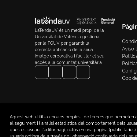
Pàgi
LaTendaUV és un medi propi de la
Universitat de València gestionat
Condi
per la FGUV per garantir la
Aviso 
correcta aplicació de la seua
Polític
imatge corporativa i facilitar el seu
accés a la comunitat universitària
Políti
Config
Cooki
Aquest web utilitza cookies pròpies i de tercers que permeten a
al seguiment i l'anàlisi estadística del comportament dels usuari
que, a si escau, l'editor hagi inclòs en una pàgina (publicità
2026 ©
LaTendaUV
. Tots els Drets Reservats |
Tre
usuaris obtinguda a través de l'observació continuada dels se