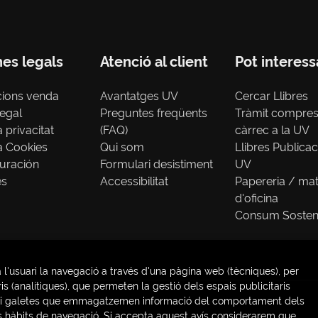
nes legals
Atenció al client
Pot interess
cions venda
Avantatges UV
Cercar Llibres
legal
Preguntes freqüents
Tràmit compre
a privacitat
(FAQ)
càrrec a la UV
ca Cookies
Qui som
Llibres Publica
uración
Formulari desistiment
UV
es
Accessibilitat
Papereria / mat
d'oficina
Consum Sosten
 l'usuari la navegació a través d'una pàgina web (tècniques), per
s (analítiques), que permeten la gestió dels espais publicitaris
ries) i galetes que emmagatzemen informació del comportament dels
venque Group
us hàbits de navegació. Si accepta aquest avís considerarem que