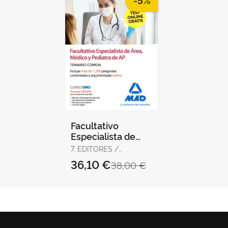
Facultativo
Especialista de
Área, Médico y
7, EDITORES /
Pediatra de
RODRÍGUEZ RIVERA,
36,10 €
38,00 €
Atención Primaria
FRANCISCO ENRIQUE /
GÓMEZ MARTÍNEZ,
del Ser
DOMINGO /
GUERRERO ARROYO,
JOSÉ