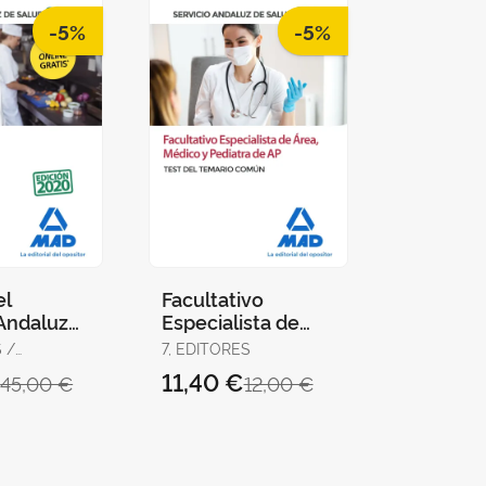
-5%
-5%
el
Facultativo
 Andaluz
Especialista de
. Temario
Área, Médico y
/
7, EDITORES
co
Pediatra de
RABANAL,
€
11,40 €
45,00 €
12,00 €
EL /
Atención Primaria
BARCENA,
del Ser
/
, MARTA