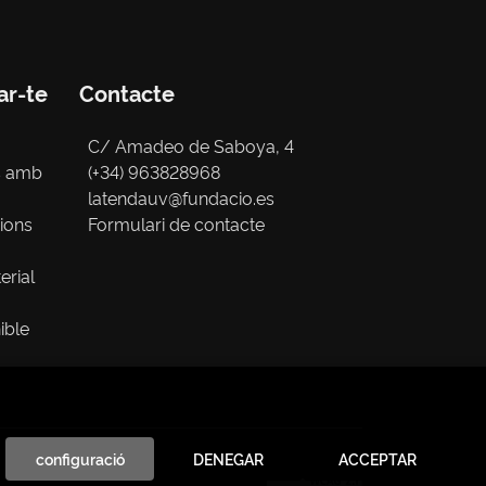
ar-te
Contacte
C/ Amadeo de Saboya, 4
s amb
(+34) 963828968
latendauv@fundacio.es
cions
Formulari de contacte
erial
ible
configuració
DENEGAR
ACCEPTAR