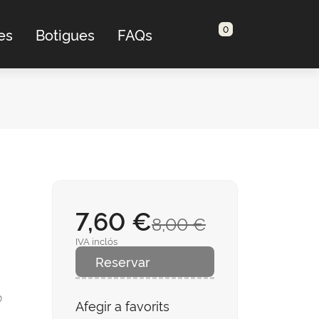
0
es
Botigues
FAQs
7,60 €
8,00 €
IVA inclós
Reservar
o
Afegir a favorits
e