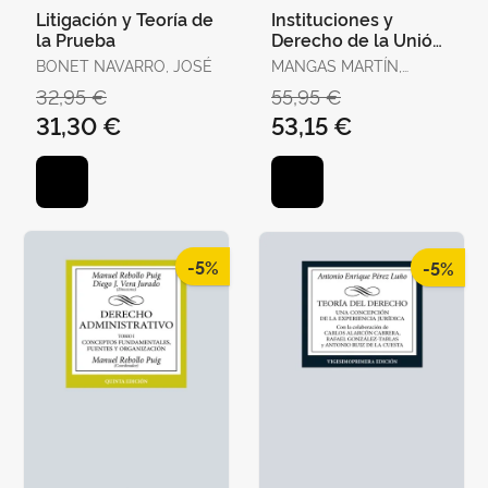
Litigación y Teoría de
Instituciones y
la Prueba
Derecho de la Unión
Europea
BONET NAVARRO, JOSÉ
MANGAS MARTÍN,
ARACELI / LIÑÁN
32,95 €
55,95 €
NOGUERAS, DIEGO J.
31,30 €
53,15 €
-5%
-5%