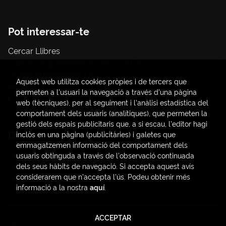
Pot interessar-te
Cercar Llibres
Tràmit compres amb càrrec a la UV
Llibres Publicacions UV
Aquest web utilitza cookies pròpies i de tercers que
Papereria / material d'oficina
permeten a l'usuari la navegació a través d'una pàgina
Consum Sostenible
web (tècniques), per al seguiment i l'anàlisi estadística del
comportament dels usuaris (analítiques), que permeten la
gestió dels espais publicitaris que, a si escau, l'editor hagi
Contacte
inclòs en una pàgina (publicitàries) i galetes que
emmagatzemen informació del comportament dels
C/ Amadeo de Saboya, 4
usuaris obtinguda a través de l'observació continuada
(+34) 963828968
dels seus hàbits de navegació. Si accepta aquest avís
considerarem que n'accepta l'ús. Podeu obtenir més
latendauv@fundacio.es
informació a la nostra
aquí
.
Formulari de contacte
ACCEPTAR
2026 ©
LaTendaUV
. Tots els Drets Reservats |
Trevenque