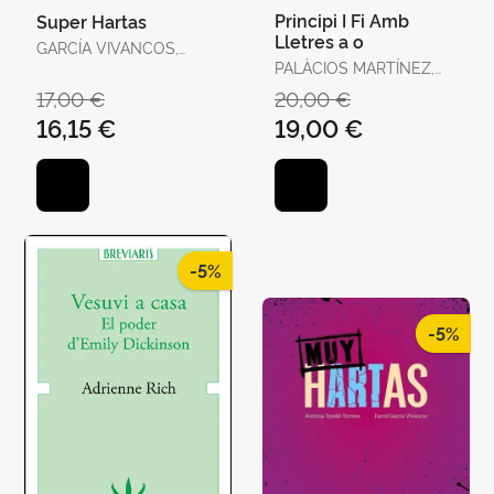
Principi I Fi Amb
Super Hartas
Lletres a o
GARCÍA VIVANCOS,
DAVID / TORELLÓ
PALÀCIOS MARTÍNEZ,
TORRENS, ANTÒNIA
JOSEP
17,00 €
20,00 €
16,15 €
19,00 €
-5%
-5%