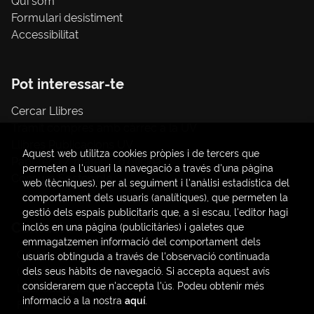
Formulari desistiment
Accessibilitat
Pot interessar-te
Cercar Llibres
Tràmit compres amb càrrec a la UV
Llibres Publicacions UV
Aquest web utilitza cookies pròpies i de tercers que
Papereria / material d'oficina
permeten a l'usuari la navegació a través d'una pàgina
Consum Sostenible
web (tècniques), per al seguiment i l'anàlisi estadística del
comportament dels usuaris (analítiques), que permeten la
gestió dels espais publicitaris que, a si escau, l'editor hagi
Contacte
inclòs en una pàgina (publicitàries) i galetes que
emmagatzemen informació del comportament dels
C/ Amadeo de Saboya, 4
usuaris obtinguda a través de l'observació continuada
(+34) 963828968
dels seus hàbits de navegació. Si accepta aquest avís
considerarem que n'accepta l'ús. Podeu obtenir més
latendauv@fundacio.es
informació a la nostra
aquí
.
Formulari de contacte