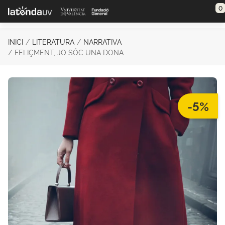
Saltar al contenido principal
0
INICI
LITERATURA
NARRATIVA
FELIÇMENT, JO SÓC UNA DONA
-5%