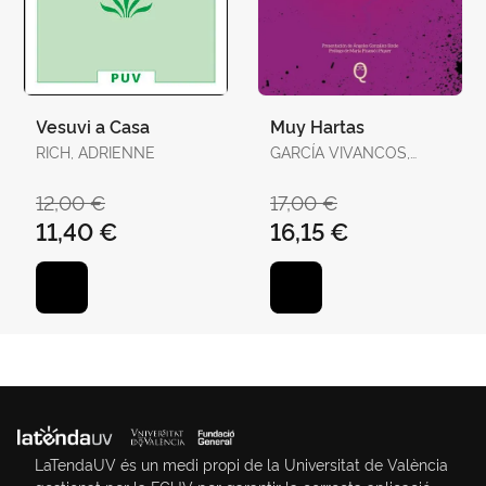
Vesuvi a Casa
Muy Hartas
RICH, ADRIENNE
GARCÍA VIVANCOS,
DAVID / TORELLÓ
TORRENS, ANTÒNIA
12,00 €
17,00 €
11,40 €
16,15 €
LaTendaUV és un medi propi de la Universitat de València