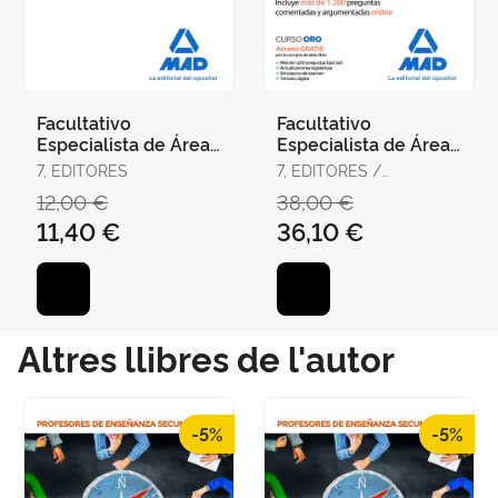
Facultativo
Facultativo
Especialista de Área,
Especialista de Área,
Médico y Pediatra de
Médico y Pediatra de
7, EDITORES
7, EDITORES /
Atención Primaria del
Atención Primaria del
RODRÍGUEZ RIVERA,
12,00 €
38,00 €
Ser
Ser
FRANCISCO ENRIQUE /
11,40 €
36,10 €
GÓMEZ MARTÍNEZ,
DOMINGO / GUERRERO
ARROYO, JOSÉ
Altres llibres de l'autor
-5%
-5%