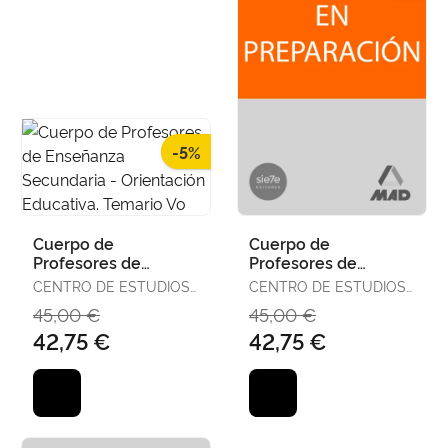
-5%
Cuerpo de
Cuerpo de
Profesores de
Profesores de
Enseñanza
Enseñanza
CENTRO DE ESTUDIOS
CENTRO DE ESTUDIOS
Secundaria -
Secundaria -
VECTOR, S.L.
VECTOR, S.L.
45,00 €
45,00 €
Orientación
Orientación
42,75 €
42,75 €
Educativa. Temario
Educativa. Temario
Vo
Vo