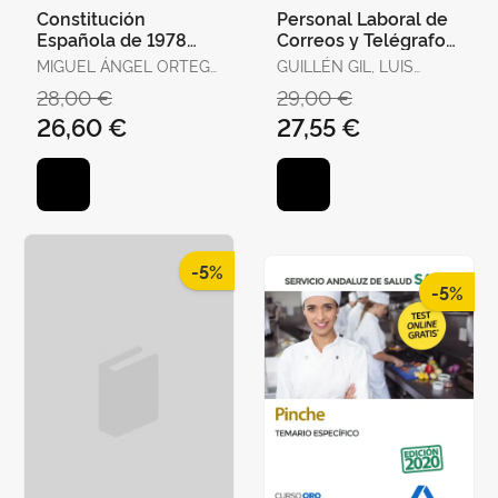
Constitución
Personal Laboral de
Española de 1978
Correos y Telégrafos.
para Oposiciones.
Temario Volumen 1
MIGUEL ÁNGEL ORTEGA
GUILLÉN GIL, LUIS
Test Ordenados por
PALOP
IGNACIO / FORUM DE
28,00 €
29,00 €
Artículos, Re
DE CATALUNYA /
26,60 €
27,55 €
GUILLEN DIAZ,
LOURDES ALEJANDRA
-5%
-5%