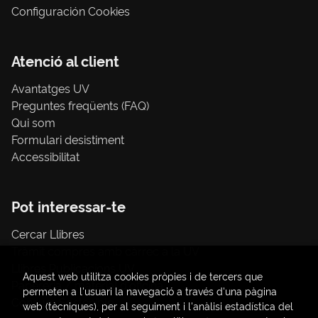
Configuración Cookies
Atenció al client
Avantatges UV
Preguntes freqüents (FAQ)
Qui som
Formulari desistiment
Accessibilitat
Pot interessar-te
Cercar Llibres
Tràmit compres amb càrrec a la UV
Llibres Publicacions UV
Aquest web utilitza cookies pròpies i de tercers que
Papereria / material d'oficina
permeten a l'usuari la navegació a través d'una pàgina
Consum Sostenible
web (tècniques), per al seguiment i l'anàlisi estadística del