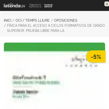
Saltar al contenido principal
0
INICI
OCI / TEMPS LLIURE
OPOSICIONES
FÍSICA PARA EL ACCESO A CICLOS FORMATIVOS DE GRADO
SUPERIOR. PRUEBA LIBRE PARA LA
-5%