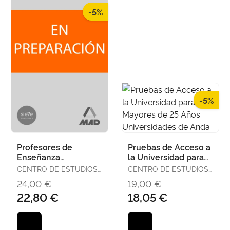
-5%
-5%
Profesores de
Pruebas de Acceso a
Enseñanza
la Universidad para
Secundaria.
Mayores de 25 Años
CENTRO DE ESTUDIOS
CENTRO DE ESTUDIOS
Orientación
Universidades de
VECTOR, S.L.
VECTOR, S.L.
24,00 €
19,00 €
Educativa Plan de
Anda
22,80 €
18,05 €
Actuación del