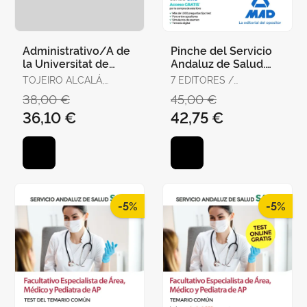
Administrativo/A de
Pinche del Servicio
la Universitat de
Andaluz de Salud.
València. Temario,
Temario Específico
TOJEIRO ALCALÁ,
7 EDITORES /
Test y Supuestos
CARLOS
GONZÁLEZ RABANAL,
38,00 €
45,00 €
Prácti
JOSÉ MANUEL /
36,10 €
42,75 €
SERRANO BARCENA,
ANA MARÍA /
GONZÁLEZ CABALLERO,
MARTA
-5%
-5%