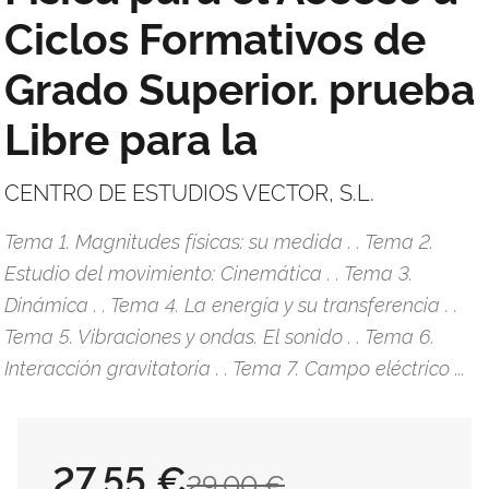
Ciclos Formativos de
Grado Superior. prueba
Libre para la
CENTRO DE ESTUDIOS VECTOR, S.L.
Tema 1. Magnitudes físicas: su medida . . Tema 2.
Estudio del movimiento: Cinemática . . Tema 3.
Dinámica . . Tema 4. La energía y su transferencia . .
Tema 5. Vibraciones y ondas. El sonido . . Tema 6.
Interacción gravitatoria . . Tema 7. Campo eléctrico ...
27,55 €
29,00 €