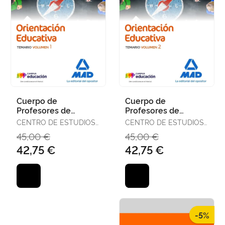
Cuerpo de
Cuerpo de
Profesores de
Profesores de
Enseñanza
Enseñanza
CENTRO DE ESTUDIOS
CENTRO DE ESTUDIOS
Secundaria -
Secundaria -
VECTOR, S.L.
VECTOR, S.L.
45,00 €
45,00 €
Orientación
Orientación
42,75 €
42,75 €
Educativa. Temario
Educativa. Temario
Vo
Vo
-5%