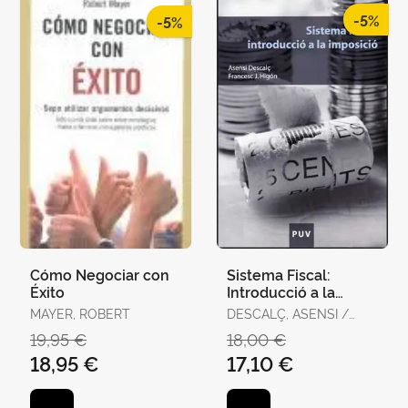
-5%
-5%
Cómo Negociar con
Sistema Fiscal:
Éxito
Introducció a la
Imposició
MAYER, ROBERT
DESCALÇ, ASENSI /
HIGÓN, FRANCESC J.
19,95 €
18,00 €
18,95 €
17,10 €