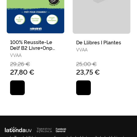
100% Reussite-Le
De Llibres I Plantes
Delf B2 Livre+Onp
VVAA
Ed22
VVAA
29,26 €
25,00 €
27,80 €
23,75 €