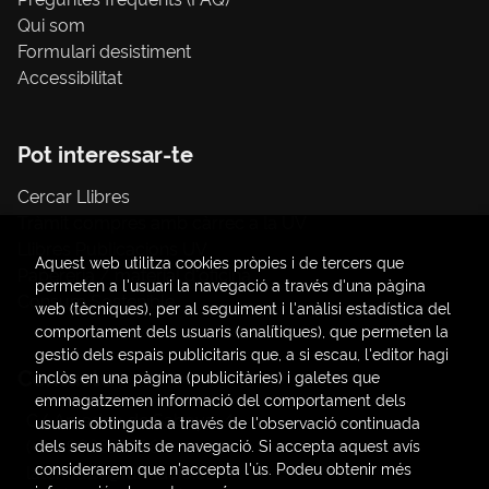
Qui som
Formulari desistiment
Accessibilitat
Pot interessar-te
Cercar Llibres
Tràmit compres amb càrrec a la UV
Llibres Publicacions UV
Aquest web utilitza cookies pròpies i de tercers que
Papereria / material d'oficina
permeten a l'usuari la navegació a través d'una pàgina
Consum Sostenible
web (tècniques), per al seguiment i l'anàlisi estadística del
comportament dels usuaris (analítiques), que permeten la
gestió dels espais publicitaris que, a si escau, l'editor hagi
Contacte
inclòs en una pàgina (publicitàries) i galetes que
emmagatzemen informació del comportament dels
C/ Amadeo de Saboya, 4
usuaris obtinguda a través de l'observació continuada
(+34) 963828968
dels seus hàbits de navegació. Si accepta aquest avís
considerarem que n'accepta l'ús. Podeu obtenir més
latendauv@fundacio.es