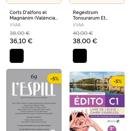
Corts D'alfons el
Regestrum
Magnànim (València,
Tonsurarum Et
1417-1418) Ii
Aliorum Ordinum de
VVAA
VVAA
la Diòcesi de
38,00 €
40,00 €
València (1402-1421)
36,10 €
38,00 €
-5%
-5%