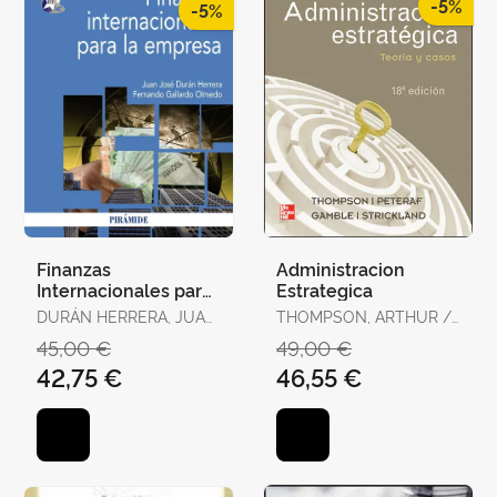
-5%
-5%
Finanzas
Administracion
Internacionales para
Estrategica
la Empresa
DURÁN HERRERA, JUAN
THOMPSON, ARTHUR /
JOSÉ / GALLARDO
GAMBLE, JOHN /
45,00 €
49,00 €
OLMEDO, FERNANDO
PETERAF, MARGARET /
42,75 €
46,55 €
STRICHLAND, A.J.