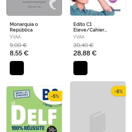
Monarquia o
Edito C1
República
Eleve/Cahier
D'exercices Ed24
VVAA
VVAA
9,00 €
30,40 €
8,55 €
28,88 €
-5%
-5%