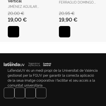
Vertical
FERRAGUD DOMINGO,
JIMÉNEZ AGUILAR,
CARMEL / BERTOMEU
FRANCISCO
SÁNCHEZ, JOSÉ RAMÓN
20,00 €
20,95 €
19,00 €
19,90 €
LaTendaUV és un medi propi de la Universitat de València
gestionat per la FGUV per garantir la correcta aplicació
de la seua imatge corporativa i facilitar el seu accés a la
comunitat universitària