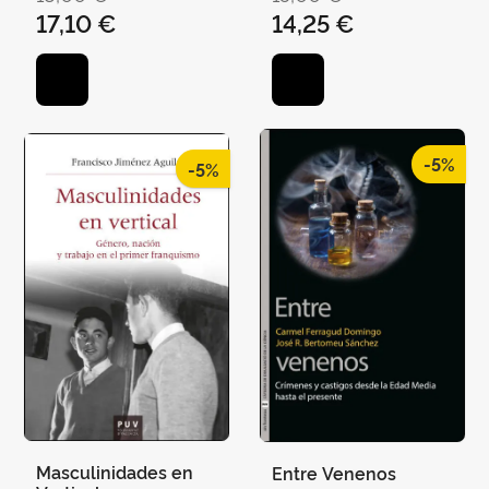
PILAR
17,10 €
14,25 €
-5%
-5%
Masculinidades en
Entre Venenos