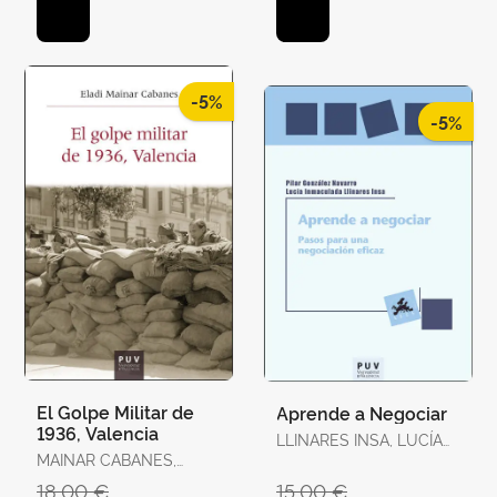
/ BAQUÉS, JOSEP /
BREITENSTEIN, SO
-5%
-5%
El Golpe Militar de
Aprende a Negociar
1936, Valencia
LLINARES INSA, LUCÍA
MAINAR CABANES,
INMACULADA /
ELADI
GONZÁLEZ NAVARRO,
18,00 €
15,00 €