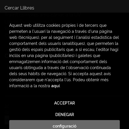
Cercar Llibres
Tràmit compres amb càrrec a la UV
Llibres Publicacions UV
Aquest web utilitza cookies pròpies i de tercers que
Papereria / material d'oficina
permeten a l'usuari la navegació a través d'una pàgina
Consum Sostenible
web (tècniques), per al seguiment i l'anàlisi estadística del
comportament dels usuaris (analítiques), que permeten la
gestió dels espais publicitaris que, a si escau, l'editor hagi
Contacte
inclòs en una pàgina (publicitàries) i galetes que
emmagatzemen informació del comportament dels
C/ Amadeo de Saboya, 4
usuaris obtinguda a través de l'observació continuada
(+34) 963828968
dels seus hàbits de navegació. Si accepta aquest avís
considerarem que n'accepta l'ús. Podeu obtenir més
latendauv@fundacio.es
informació a la nostra
aquí
.
Formulari de contacte
ACCEPTAR
2026 ©
LaTendaUV
. Tots els Drets Reservats |
Trevenque
Group
DENEGAR
configuració