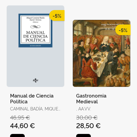
-5%
-5%
Manual de Ciencia
Gastronomia
Política
Medieval
CAMINAL BADÍA, MIQUEL
, AA.VV.
/ TORRENS, XAVIER / R.
46,95 €
30,00 €
AGUILERA DE PRAT,
44,60 €
28,50 €
CESÁREO / AHEDO,
IGOR / ÁLVAREZ,
GEMMA / ANTÓN, JOAN