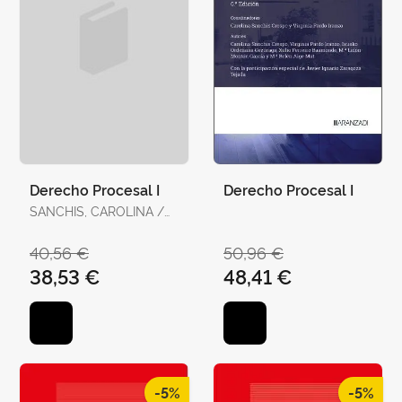
Derecho Procesal I
Derecho Procesal I
SANCHIS, CAROLINA /
PARDO, VIRGINIA
40,56 €
50,96 €
38,53 €
48,41 €
-5%
-5%