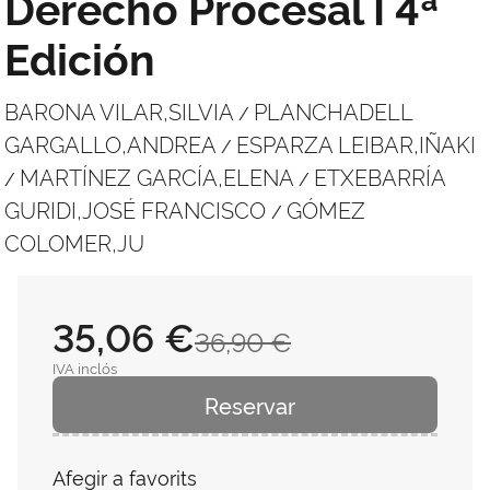
Derecho Procesal I 4ª
Edición
BARONA VILAR,SILVIA
PLANCHADELL
/
GARGALLO,ANDREA
ESPARZA LEIBAR,IÑAKI
/
MARTÍNEZ GARCÍA,ELENA
ETXEBARRÍA
/
/
GURIDI,JOSÉ FRANCISCO
GÓMEZ
/
COLOMER,JU
35,06 €
36,90 €
IVA inclós
Reservar
Afegir a favorits