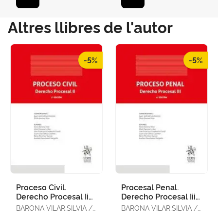
Altres llibres de l'autor
-5%
-5%
Proceso Civil.
Procesal Penal.
Derecho Procesal Ii
Derecho Procesal Iii
5ª Edición
4ª Edición
BARONA VILAR,SILVIA /
BARONA VILAR,SILVIA /
PLANCHADELL
PLANCHADELL