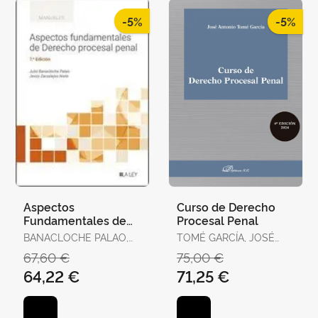
GURIDI,JOSÉ FR
-5%
-5%
Aspectos
Curso de Derecho
Fundamentales de
Procesal Penal
Derecho Procesal
BANACLOCHE PALAO,
TOMÉ GARCÍA, JOSÉ
Penal
JULIO / ZARZALEJOS,
ANTONIO
67,60 €
75,00 €
JESÚS
64,22 €
71,25 €