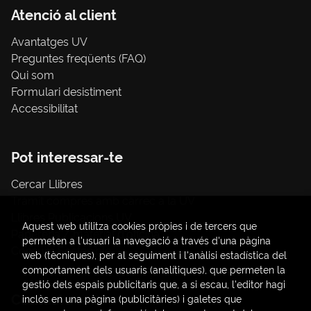
Atenció al client
Avantatges UV
Preguntes freqüents (FAQ)
Qui som
Formulari desistiment
Accessibilitat
Pot interessar-te
Cercar Llibres
Tràmit compres amb càrrec a la UV
Llibres Publicacions UV
Aquest web utilitza cookies pròpies i de tercers que
Papereria / material d'oficina
permeten a l'usuari la navegació a través d'una pàgina
Consum Sostenible
web (tècniques), per al seguiment i l'anàlisi estadística del
comportament dels usuaris (analítiques), que permeten la
gestió dels espais publicitaris que, a si escau, l'editor hagi
Contacte
inclòs en una pàgina (publicitàries) i galetes que