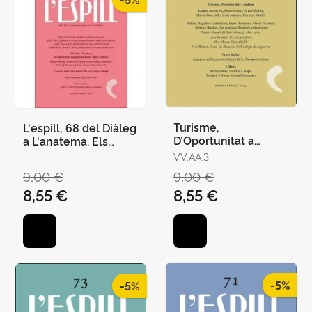
Turisme,
L'espill, 68 del Diàleg
D’Oportunitat a
a L'anatema. Els
Malson
Intel·lectuals
VV.AA.3
Espanyols Davant les
9,00 €
9,00 €
«Altres» Culture
8,55 €
8,55 €
-5%
-5%