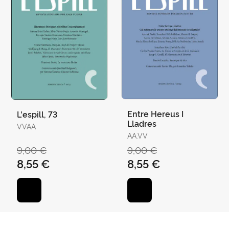
Entre Hereus I
L'espill, 73
Lladres
VVAA
AA.VV
9,00 €
9,00 €
8,55 €
8,55 €