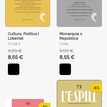
Cultura, Política I
Monarquia o
Llibertat
República
VV.AA.3
VVAA
9,00 €
9,00 €
8,55 €
8,55 €
-5%
-5%