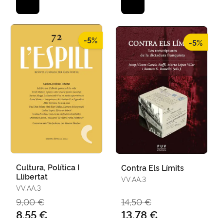
-5%
-5%
Cultura, Política I
Contra Els Límits
Llibertat
VV.AA.3
VV.AA.3
9,00 €
14,50 €
8,55 €
13,78 €