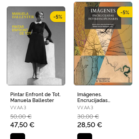
-5%
-5%
Pintar Enfront de Tot.
Imágenes.
Manuela Ballester
Encrucijadas
Interdisciplinares
VV.AA.3
VV.AA.3
50,00 €
30,00 €
47,50 €
28,50 €