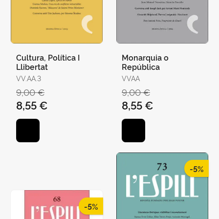
Cultura, Política I
Monarquia o
Llibertat
República
VV.AA.3
VVAA
9,00 €
9,00 €
8,55 €
8,55 €
-5%
-5%