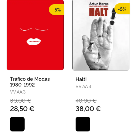
-5%
-5%
Tráfico de Modas
Halt!
1980-1992
VV.AA.3
VV.AA.3
30,00 €
40,00 €
28,50 €
38,00 €