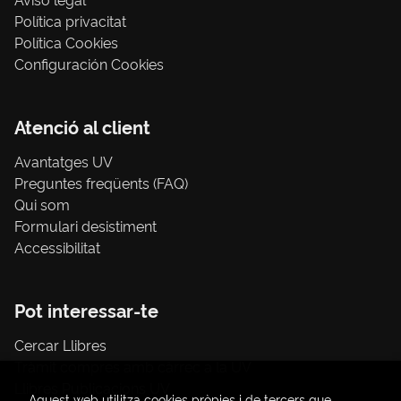
Política privacitat
Política Cookies
Configuración Cookies
Atenció al client
Avantatges UV
Preguntes freqüents (FAQ)
Qui som
Formulari desistiment
Accessibilitat
Pot interessar-te
Cercar Llibres
Tràmit compres amb càrrec a la UV
Llibres Publicacions UV
Aquest web utilitza cookies pròpies i de tercers que