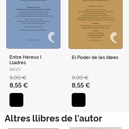
Entre Hereus I
El Poder de les Idees
Lladres
AA.VV
9,00 €
9,00 €
8,55 €
8,55 €
Altres llibres de l'autor