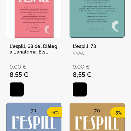
L'espill, 68 del Diàleg
L'espill, 73
a L'anatema. Els
VVAA
Intel·lectuals
Espanyols Davant les
9,00 €
9,00 €
«Altres» Culture
8,55 €
8,55 €
-5%
-5%