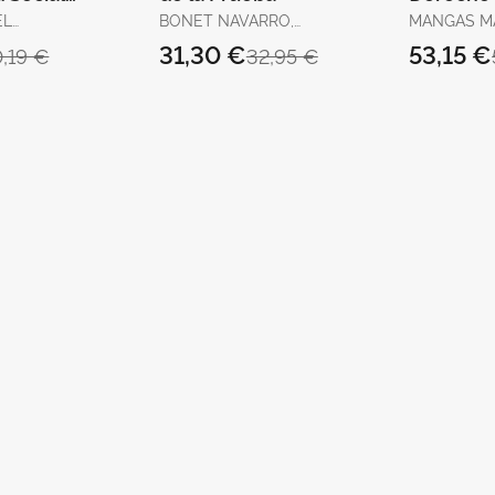
2025
Unión E
EL
BONET NAVARRO,
MANGAS MA
JOSÉ
ARACELI / LIÑÁN
31,30 €
53,15 €
0,19 €
32,95 €
NOGUERAS,