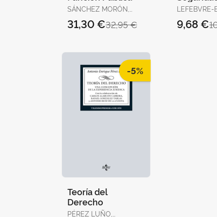
14ª Edc. 
SÁNCHEZ MORÓN,
LEFEBVRE-
MIGUEL
DERECHO
31,30 €
9,68 €
32,95 €
1
-5%
Teoría del
Derecho
PÉREZ LUÑO,