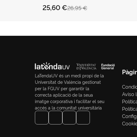
ANTONIO ENRIQUE
25,60 €
26,95 €
Pàgi
LaTendaUV és un medi propi de la
Universitat de València gestionat
Condi
per la FGUV per garantir la
Aviso 
correcta aplicació de la seua
Polític
imatge corporativa i facilitar el seu
accés a la comunitat universitària
Políti
Config
Cooki