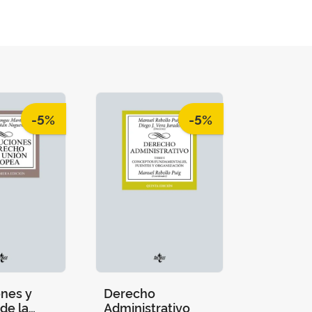
-5%
-5%
ones y
Derecho
de la
Administrativo