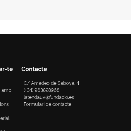
ar-te
Contacte
C/ Amadeo de Saboya, 4
s amb
(+34) 963828968
latendauv@fundacio.es
cions
Formulari de contacte
erial