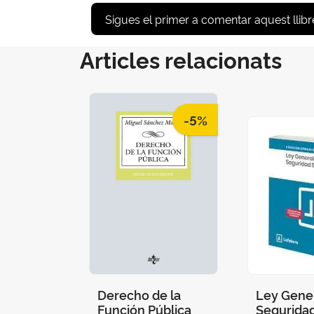
Sigues el primer a comentar aquest llibr
Articles relacionats
-5%
Derecho de la
Ley Gener
Función Pública
Seguridad