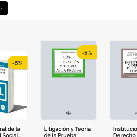
e
-5%
-5%
al de la
Litigación y Teoría
Instituci
 Social
de la Prueba
Derecho 