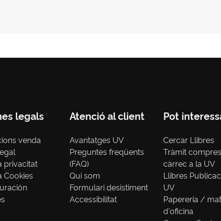
nes legals
Atenció al client
Pot interess
cions venda
Avantatges UV
Cercar Llibres
legal
Preguntes freqüents
Tràmit compre
a privacitat
(FAQ)
càrrec a la UV
ca Cookies
Qui som
Llibres Publica
uración
Formulari desistiment
UV
es
Accessibilitat
Papereria / mat
d'oficina