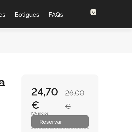
0
es
Botigues
FAQs
a
24,70
26,00
€
€
IVA inclós
Reservar