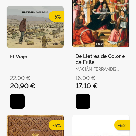
-5%
De Lletres de Color e
El Viaje
de Fulla
MACIÁN FERRANDIS,
JULIO
22,00 €
18,00 €
20,90 €
17,10 €
-5%
-5%