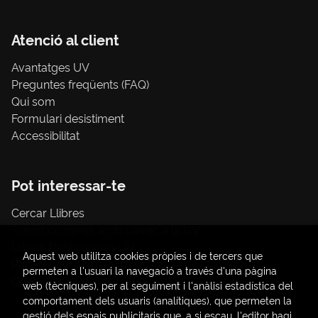
Atenció al client
Avantatges UV
Preguntes freqüents (FAQ)
Qui som
Formulari desistiment
Accessibilitat
Pot interessar-te
Cercar Llibres
Tràmit compres amb càrrec a la UV
Llibres Publicacions UV
Aquest web utilitza cookies pròpies i de tercers que
Papereria / material d'oficina
permeten a l'usuari la navegació a través d'una pàgina
Consum Sostenible
web (tècniques), per al seguiment i l'anàlisi estadística del
comportament dels usuaris (analítiques), que permeten la
gestió dels espais publicitaris que, a si escau, l'editor hagi