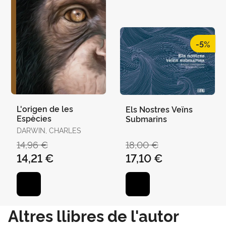
-5%
L'origen de les
Els Nostres Veïns
Espècies
Submarins
DARWIN, CHARLES
14,96 €
18,00 €
14,21 €
17,10 €
Altres llibres de l'autor