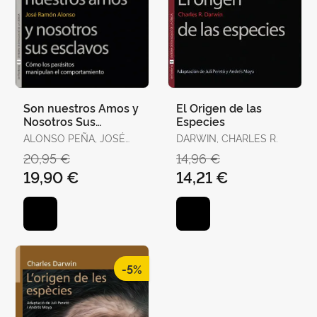
Son nuestros Amos y
El Origen de las
Nosotros Sus
Especies
Esclavos
ALONSO PEÑA, JOSÉ
DARWIN, CHARLES R.
RAMÓN
20,95 €
14,96 €
19,90 €
14,21 €
-5%