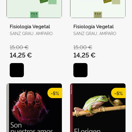
Fisiologia Vegetal
Fisiología Vegetal
SANZ GRAU, AMPARO
SANZ GRAU, AMPARO
15,00 €
15,00 €
14,25 €
14,25 €
-5%
-5%