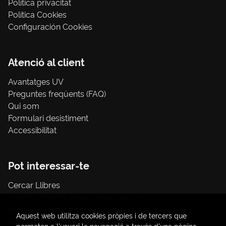
Política privacitat
Política Cookies
Configuración Cookies
Atenció al client
Avantatges UV
Preguntes freqüents (FAQ)
Qui som
Formulari desistiment
Accessibilitat
Pot interessar-te
Cercar Llibres
Tràmit compres amb càrrec a la UV
Llibres Publicacions UV
Aquest web utilitza cookies pròpies i de tercers que
Papereria / material d'oficina
permeten a l'usuari la navegació a través d'una pàgina