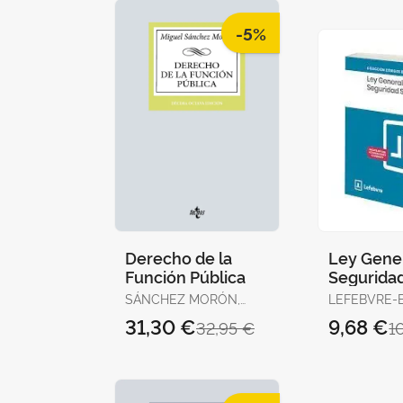
-5%
Derecho de la
Ley Gener
Función Pública
Seguridad
14ª Edc. 
SÁNCHEZ MORÓN,
LEFEBVRE-
MIGUEL
DERECHO
31,30 €
9,68 €
32,95 €
1