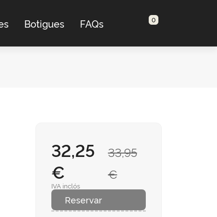
0
es
Botigues
FAQs
32,25
33,95
€
€
IVA inclós
Reservar