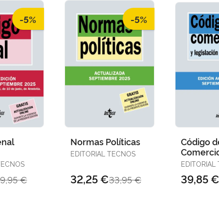
-5%
-5%
enal
Normas Políticas
Código d
Comerci
EDITORIAL TECNOS
 TECNOS
EDITORIAL
32,25 €
39,85 
19,95 €
33,95 €