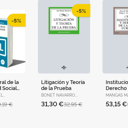
-5%
-5%
al de la
Litigación y Teoría
Instituci
 Social
de la Prueba
Derecho 
2025
Unión E
EL
BONET NAVARRO,
MANGAS MA
JOSÉ
ARACELI / LIÑÁN
31,30 €
53,15 €
0,19 €
32,95 €
NOGUERAS,