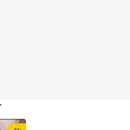
r
-5%