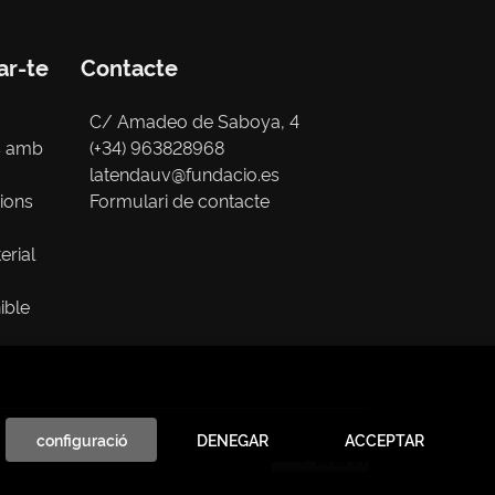
ar-te
Contacte
C/ Amadeo de Saboya, 4
s amb
(+34) 963828968
latendauv@fundacio.es
cions
Formulari de contacte
erial
ible
configuració
DENEGAR
ACCEPTAR