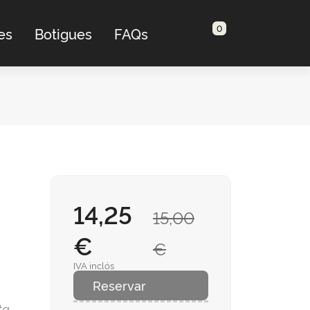
0
es
Botigues
FAQs
14,25
15,00
€
€
IVA inclós
Reservar
ta,