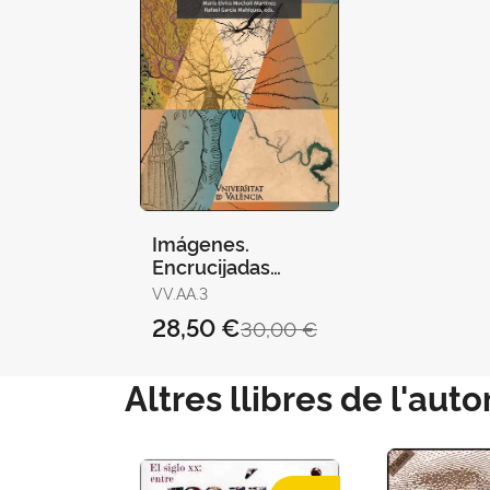
Imágenes.
Encrucijadas
Interdisciplinares
VV.AA.3
28,50 €
30,00 €
Altres llibres de l'auto