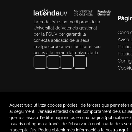
Pàgi
LaTendaUV és un medi propi de la
Universitat de València gestionat
Condi
per la FGUV per garantir la
Aviso 
correcta aplicació de la seua
Polític
imatge corporativa i facilitar el seu
accés a la comunitat universitària
Políti
Config
Cooki
Aquest web utilitza cookies pròpies i de tercers que permeten a
al seguiment i l'anàlisi estadística del comportament dels usuari
que, a si escau, l'editor hagi inclòs en una pàgina (publicità
2026 ©
LaTendaUV
. Tots els Drets Reservats |
Tre
usuaris obtinguda a través de l'observació continuada dels se
n'accepta l'ús. Podeu obtenir més informació a la nostra
aquí
.