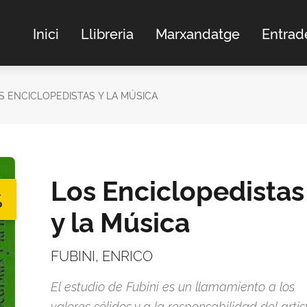
Inici
Llibreria
Marxandatge
Entrad
S ENCICLOPEDISTAS Y LA MÚSICA
Los Enciclopedistas
%
y la Música
FUBINI, ENRICO
El estudio de Fubini es un llamamiento a los
valores sólidos y a la responsabilidad del artis