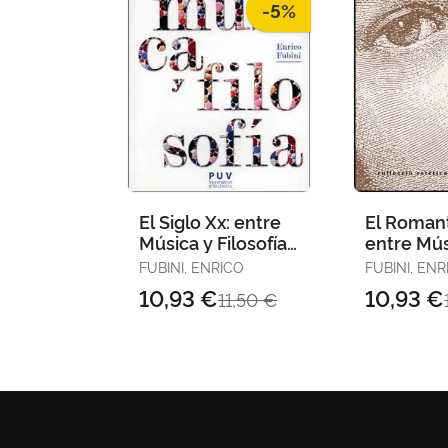
-5%
El Siglo Xx: entre
El Roman
Música y Filosofía,
entre Mús
2A Ed.
Filosofía (
FUBINI, ENRICO
FUBINI, ENR
10,93 €
10,93 €
11,50 €