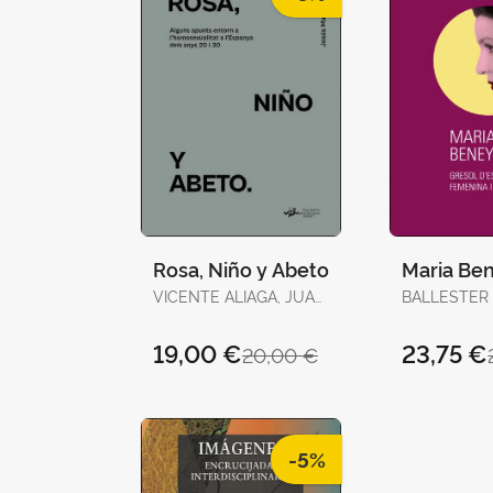
Rosa, Niño y Abeto
Maria Be
VICENTE ALIAGA, JUAN
BALLESTER
/ CLEMINSON,
JOSEP
RICHARD / PERAL,
19,00 €
23,75 €
20,00 €
EMILIO
-5%