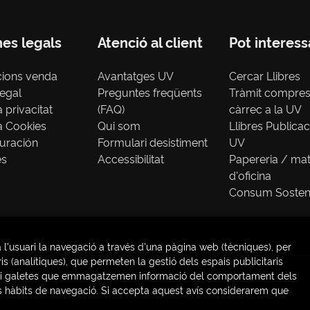
nes legals
Atenció al client
Pot interess
cions venda
Avantatges UV
Cercar Llibres
legal
Preguntes freqüents
Tràmit compre
a privacitat
(FAQ)
càrrec a la UV
ca Cookies
Qui som
Llibres Publica
uración
Formulari desistiment
UV
es
Accessibilitat
Papereria / mat
d'oficina
Consum Sosten
 l'usuari la navegació a través d'una pàgina web (tècniques), per
s (analítiques), que permeten la gestió dels espais publicitaris
ries) i galetes que emmagatzemen informació del comportament dels
venque Group
us hàbits de navegació. Si accepta aquest avís considerarem que