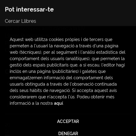
Pot interessar-te
Cercar Llibres
Tràmit compres amb càrrec a la UV
Llibres Publicacions UV
Aquest web utilitza cookies pròpies i de tercers que
Papereria / material d'oficina
permeten a l'usuari la navegació a través d'una pàgina
Consum Sostenible
web (tècniques), per al seguiment i l'anàlisi estadística del
comportament dels usuaris (analítiques), que permeten la
gestió dels espais publicitaris que, a si escau, l'editor hagi
Contacte
inclòs en una pàgina (publicitàries) i galetes que
emmagatzemen informació del comportament dels
C/ Amadeo de Saboya, 4
usuaris obtinguda a través de l'observació continuada
(+34) 963828968
dels seus hàbits de navegació. Si accepta aquest avís
considerarem que n'accepta l'ús. Podeu obtenir més
latendauv@fundacio.es
informació a la nostra
aquí
.
Formulari de contacte
ACCEPTAR
2026 ©
LaTendaUV
. Tots els Drets Reservats |
Trevenque
Group
DENEGAR