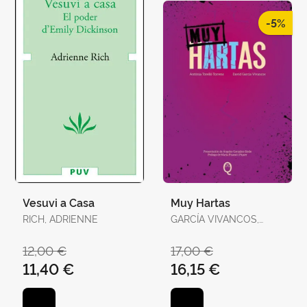
-5%
Vesuvi a Casa
Muy Hartas
RICH, ADRIENNE
GARCÍA VIVANCOS,
DAVID / TORELLÓ
TORRENS, ANTÒNIA
12,00 €
17,00 €
11,40 €
16,15 €