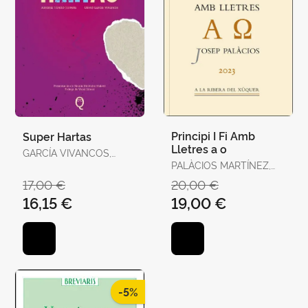
Principi I Fi Amb
Super Hartas
Lletres a o
GARCÍA VIVANCOS,
DAVID / TORELLÓ
PALÀCIOS MARTÍNEZ,
TORRENS, ANTÒNIA
JOSEP
17,00 €
20,00 €
16,15 €
19,00 €
-5%