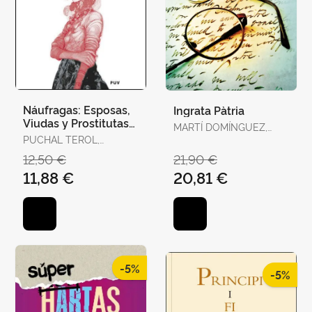
Náufragas: Esposas,
Ingrata Pàtria
Viudas y Prostitutas
MARTÍ DOMÍNGUEZ,
en la Escena
PUCHAL TEROL,
MARTÍ DOMÍNGUEZ
Victoriana
VICTORIA
12,50 €
21,90 €
11,88 €
20,81 €
-5%
-5%