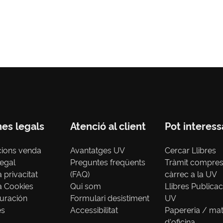
nes legals
Atenció al client
Pot interess
cions venda
Avantatges UV
Cercar Llibres
legal
Preguntes freqüents
Tràmit compre
a privacitat
(FAQ)
càrrec a la UV
ca Cookies
Qui som
Llibres Publica
uración
Formulari desistiment
UV
es
Accessibilitat
Papereria / mat
d'oficina