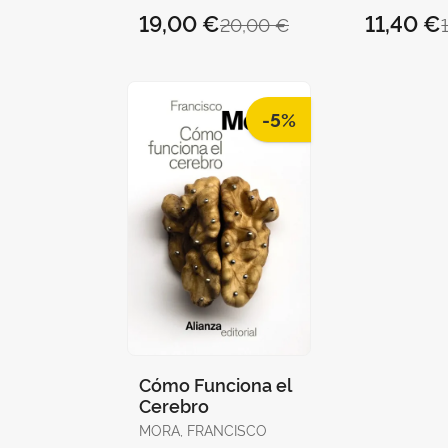
(Con Análisis
VILA, CARLOS / SANZ,
JESÚS / JIMÉNEZ
19,00 €
11,40 €
20,00 €
Retrosintético)
AMPARO /
MUÑOZ, JUAN
MONTESINOS, MARC /
HERRÁEZ D
MONLEÓN, ALICIA
JOSÉ V.
-5%
Cómo Funciona el
Cerebro
MORA, FRANCISCO