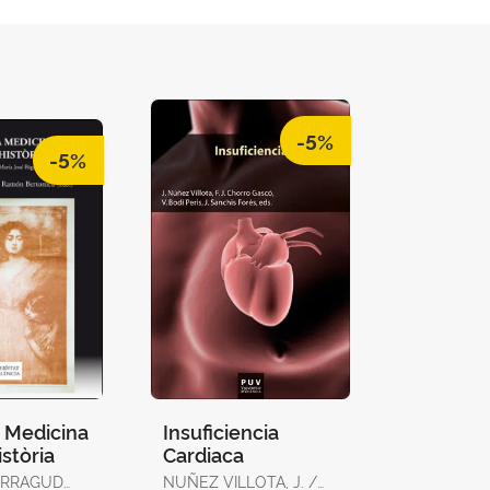
-5%
-5%
a Medicina
Insuficiencia
stòria
Cardiaca
ERRAGUD
NUÑEZ VILLOTA, J. /