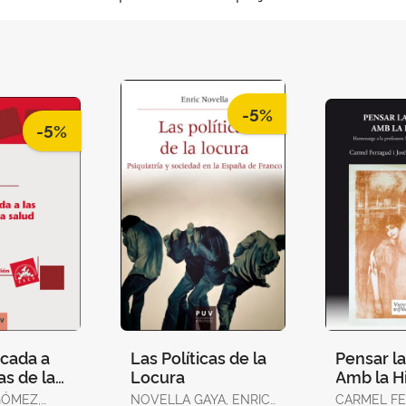
-5%
-5%
icada a
Las Políticas de la
Pensar l
as de la
Locura
Amb la Hi
Edición)
GÓMEZ,
NOVELLA GAYA, ENRIC
CARMEL F