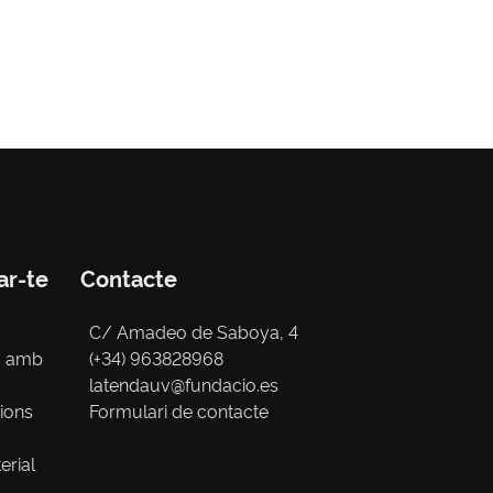
ar-te
Contacte
C/ Amadeo de Saboya, 4
s amb
(+34) 963828968
latendauv@fundacio.es
cions
Formulari de contacte
erial