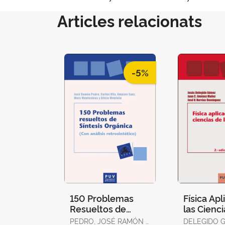
Articles relacionats
-5%
150 Problemas
Física Apl
Resueltos de
las Cienci
Síntesis Orgánica
Salud (2ª 
PEDRO, JOSÉ RAMÓN /
DELEGIDO 