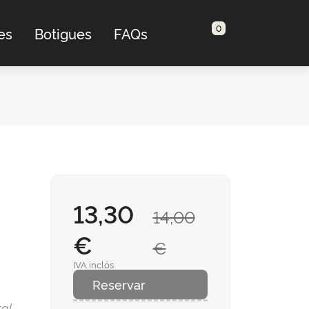
0
es
Botigues
FAQs
13,30
14,00
€
€
IVA inclós
Reservar
al