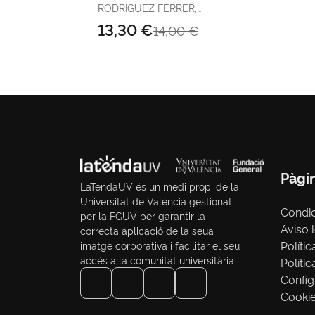
RODRÍGUEZ FERRER,
JOSÉ MANUEL
13,30 €
14,00 €
Pàgi
LaTendaUV és un medi propi de la
Universitat de València gestionat
Condi
per la FGUV per garantir la
Aviso 
correcta aplicació de la seua
Polític
imatge corporativa i facilitar el seu
accés a la comunitat universitària
Políti
Config
Cooki