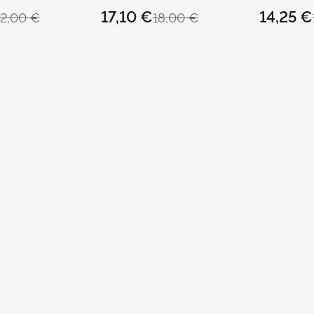
JOSEP
DOMINGO I
17,10 €
14,25 €
12,00 €
18,00 €
 C. /
RAMÓN BE
OMÍNGUEZ,
SÁNCHEZ