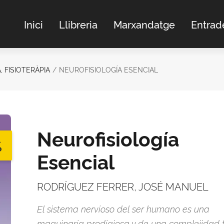
Inici
Llibreria
Marxandatge
Entrad
, FISIOTERÀPIA
NEUROFISIOLOGÍA ESENCIAL
Neurofisiología
%
Esencial
RODRÍGUEZ FERRER, JOSÉ MANUEL
El sistema nervioso del ser humano es una
maquinaria prodigiosa y de una complejidad t