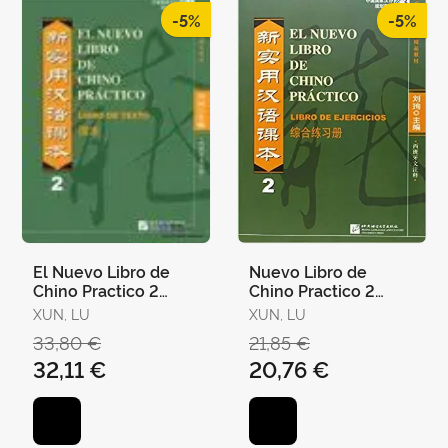
-5%
-5%
El Nuevo Libro de
Nuevo Libro de
Chino Practico 2
Chino Practico 2
Alumno
Libro de Ejercicios
XUN, LU
XUN, LU
33,80 €
21,85 €
32,11 €
20,76 €