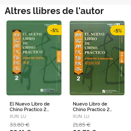
Altres llibres de l'autor
-5%
-5%
El Nuevo Libro de
Nuevo Libro de
Chino Practico 2
Chino Practico 2
Alumno
Libro de Ejercicios
XUN, LU
XUN, LU
33,80 €
21,85 €