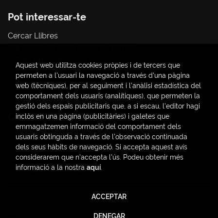
Pot interessar-te
Cercar Llibres
Tràmit compres amb càrrec a la UV
Llibres Publicacions UV
Aquest web utilitza cookies pròpies i de tercers que
Papereria / material d'oficina
permeten a l'usuari la navegació a través d'una pàgina
Consum Sostenible
web (tècniques), per al seguiment i l'anàlisi estadística del
comportament dels usuaris (analítiques), que permeten la
gestió dels espais publicitaris que, a si escau, l'editor hagi
Contacte
inclòs en una pàgina (publicitàries) i galetes que
emmagatzemen informació del comportament dels
C/ Amadeo de Saboya, 4
usuaris obtinguda a través de l'observació continuada
(+34) 963828968
dels seus hàbits de navegació. Si accepta aquest avís
considerarem que n'accepta l'ús. Podeu obtenir més
latendauv@fundacio.es
informació a la nostra
aquí
.
Formulari de contacte
ACCEPTAR
2026 ©
LaTendaUV
. Tots els Drets Reservats |
Trevenque
Group
DENEGAR