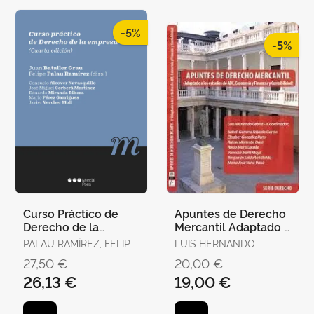
-5%
-5%
Curso Práctico de
Apuntes de Derecho
Derecho de la
Mercantil Adaptado a
Empresa
Estudios de Ade
PALAU RAMÍREZ, FELIPE
LUIS HERNANDO
/ BATALLER GRAU,
CEBRIA - ISABEL-
27,50 €
20,00 €
JUAN
GEMMA FAJARDO
26,13 €
19,00 €