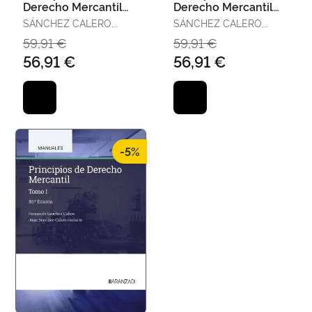
Derecho Mercantil
Derecho Mercantil
(Tomo I)
(Tomo Ii)
SÁNCHEZ CALERO,
SÁNCHEZ CALERO,
FERNANDO
FERNANDO
59,91 €
59,91 €
56,91 €
56,91 €
-5%