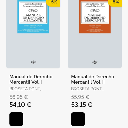
-5%
-5%
Manual de Derecho
Manual de Derecho
Mercantil Vol. I
Mercantil Vol. Ii
BROSETA PONT,
BROSETA PONT,
MANUEL / MARTÍNEZ
MANUEL / MARTÍNEZ
56,95 €
55,95 €
SANZ, FERNANDO
SANZ, FERNANDO
54,10 €
53,15 €