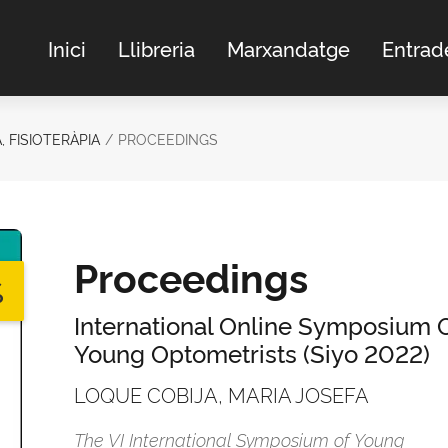
Inici
Llibreria
Marxandatge
Entrad
, FISIOTERÀPIA
PROCEEDINGS
Proceedings
%
International Online Symposium 
Young Optometrists (Siyo 2022)
LOQUE COBIJA, MARIA JOSEFA
The VI International Symposium of Young