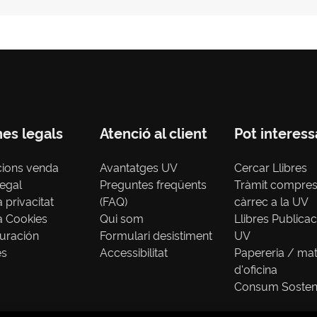
nes legals
Atenció al client
Pot interess
cions venda
Avantatges UV
Cercar Llibres
legal
Preguntes freqüents
Tràmit compre
a privacitat
(FAQ)
càrrec a la UV
ca Cookies
Qui som
Llibres Publica
uración
Formulari desistiment
UV
es
Accessibilitat
Papereria / mat
d'oficina
Consum Sosten