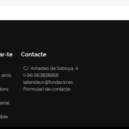
ar-te
Contacte
C/ Amadeo de Saboya, 4
s amb
(+34) 963828968
latendauv@fundacio.es
cions
Formulari de contacte
erial
ible