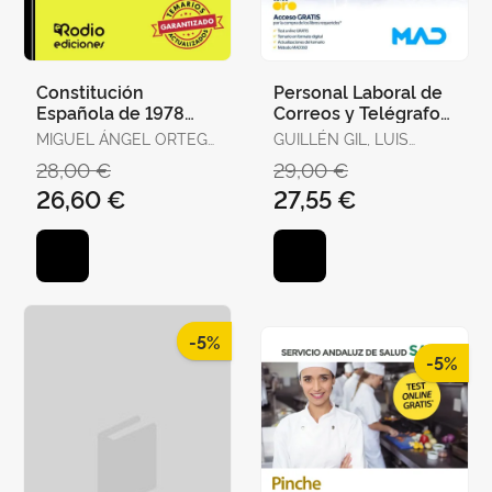
Constitución
Personal Laboral de
Española de 1978
Correos y Telégrafos.
para Oposiciones.
Temario Volumen 1
MIGUEL ÁNGEL ORTEGA
GUILLÉN GIL, LUIS
Test Ordenados por
PALOP
IGNACIO / FORUM DE
28,00 €
29,00 €
Artículos, Re
DE CATALUNYA /
26,60 €
27,55 €
GUILLEN DIAZ,
LOURDES ALEJANDRA
-5%
-5%