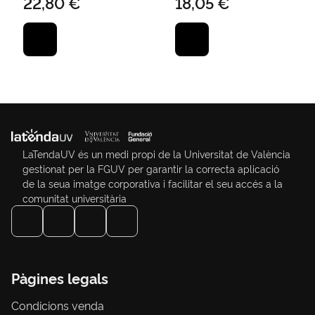
22,80 €
18,05 €
Actuación del
LaTendaUV és un medi propi de la Universitat de València
gestionat per la FGUV per garantir la correcta aplicació
de la seua imatge corporativa i facilitar el seu accés a la
comunitat universitària
Pàgines legals
Condicions venda