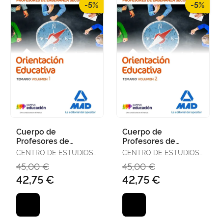
-5%
-5%
Cuerpo de
Cuerpo de
Profesores de
Profesores de
Enseñanza
Enseñanza
CENTRO DE ESTUDIOS
CENTRO DE ESTUDIOS
Secundaria -
Secundaria -
VECTOR, S.L.
VECTOR, S.L.
45,00 €
45,00 €
Orientación
Orientación
42,75 €
42,75 €
Educativa. Temario
Educativa. Temario
Vo
Vo