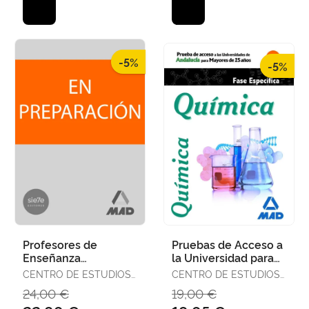
-5%
-5%
Profesores de
Pruebas de Acceso a
Enseñanza
la Universidad para
Secundaria.
Mayores de 25 Años
CENTRO DE ESTUDIOS
CENTRO DE ESTUDIOS
Orientación
Universidades de
VECTOR, S.L.
VECTOR, S.L.
24,00 €
19,00 €
Educativa Plan de
Anda