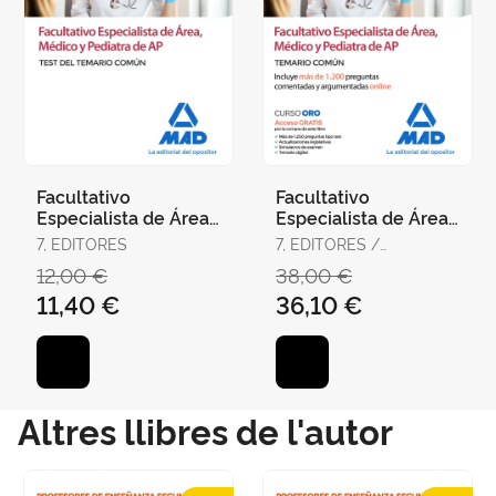
Facultativo
Facultativo
Especialista de Área,
Especialista de Área,
Médico y Pediatra de
Médico y Pediatra de
7, EDITORES
7, EDITORES /
Atención Primaria del
Atención Primaria del
RODRÍGUEZ RIVERA,
12,00 €
38,00 €
Ser
Ser
FRANCISCO ENRIQUE /
11,40 €
36,10 €
GÓMEZ MARTÍNEZ,
DOMINGO / GUERRERO
ARROYO, JOSÉ
Altres llibres de l'autor