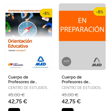
-5%
-5%
Cuerpo de
Cuerpo de
Profesores de
Profesores de
Enseñanza
Enseñanza
CENTRO DE ESTUDIOS
CENTRO DE ESTUDIOS
Secundaria -
Secundaria -
VECTOR, S.L.
VECTOR, S.L.
45,00 €
45,00 €
Orientación
Orientación
42,75 €
42,75 €
Educativa. Temario
Educativa. Temario
Vo
Vo