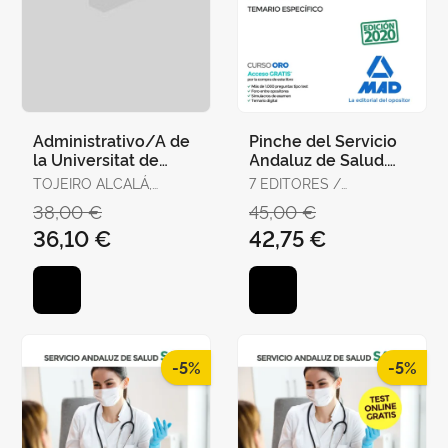
Administrativo/A de
Pinche del Servicio
la Universitat de
Andaluz de Salud.
València. Temario,
Temario Específico
TOJEIRO ALCALÁ,
7 EDITORES /
Test y Supuestos
CARLOS
GONZÁLEZ RABANAL,
38,00 €
45,00 €
Prácti
JOSÉ MANUEL /
36,10 €
42,75 €
SERRANO BARCENA,
ANA MARÍA /
GONZÁLEZ CABALLERO,
MARTA
-5%
-5%