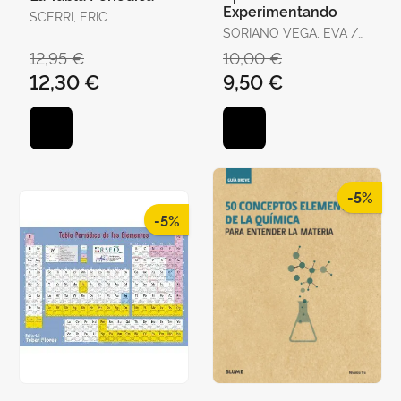
Experimentando
SCERRI, ERIC
SORIANO VEGA, EVA /
TERRAES HUERTA, ANA
12,95 €
10,00 €
ISABEL / JULVE OLCINA,
12,30 €
9,50 €
MIGUEL
-5%
-5%