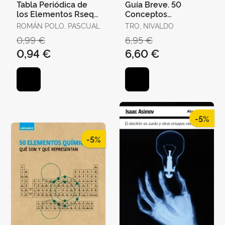
Tabla Periódica de
Guía Breve. 50
los Elementos Rseq
Conceptos
2020
Elementales de la
ROMÁN POLO, PASCUAL
TRO, NIVALDO
Química
0,99 €
6,95 €
0,94 €
6,60 €
-5%
-5%