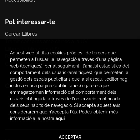
Pot interessar-te
Cercar Llibres
Tràmit compres amb càrrec a la UV
Llibres Publicacions UV
Aquest web utilitza cookies pròpies i de tercers que
Papereria / material d'oficina
permeten a l'usuari la navegació a través d'una pàgina
Consum Sostenible
web (tècniques), per al seguiment i l'anàlisi estadística del
comportament dels usuaris (analítiques), que permeten la
gestió dels espais publicitaris que, a si escau, l'editor hagi
Contacte
inclòs en una pàgina (publicitàries) i galetes que
emmagatzemen informació del comportament dels
C/ Amadeo de Saboya, 4
usuaris obtinguda a través de l'observació continuada
(+34) 963828968
dels seus hàbits de navegació. Si accepta aquest avís
considerarem que n'accepta l'ús. Podeu obtenir més
latendauv@fundacio.es
informació a la nostra
aquí
.
Formulari de contacte
ACCEPTAR