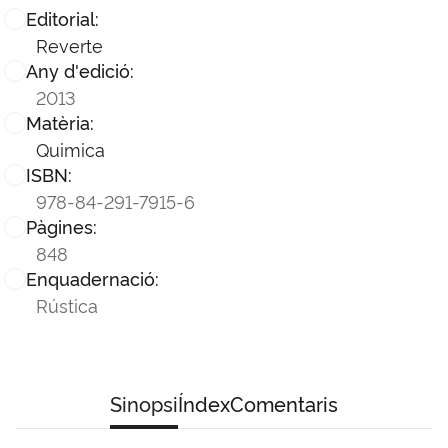
Editorial:
Reverte
Any d'edició:
2013
Matèria:
Quimica
ISBN:
978-84-291-7915-6
Pàgines:
848
Enquadernació:
Rústica
Sinopsi
Índex
Comentaris