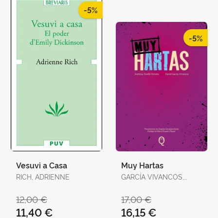
-5%
-5%
Vesuvi a Casa
Muy Hartas
RICH, ADRIENNE
GARCÍA VIVANCOS,
DAVID / TORELLÓ
TORRENS, ANTÒNIA
12,00 €
17,00 €
11,40 €
16,15 €