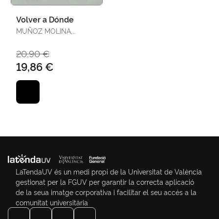
Volver a Dónde
MUÑOZ MOLINA,
ANTONIO
20,90 €
19,86 €
LaTendaUV és un medi propi de la Universitat de València
gestionat per la FGUV per garantir la correcta aplicació
de la seua imatge corporativa i facilitar el seu accés a la
comunitat universitària