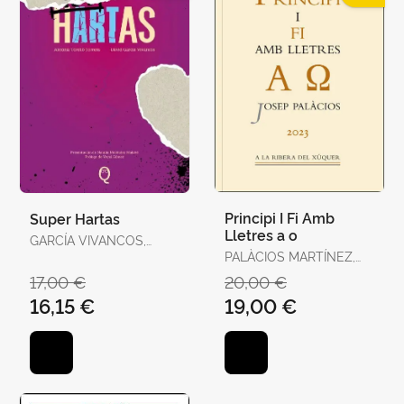
Principi I Fi Amb
Super Hartas
Lletres a o
GARCÍA VIVANCOS,
DAVID / TORELLÓ
PALÀCIOS MARTÍNEZ,
TORRENS, ANTÒNIA
JOSEP
17,00 €
20,00 €
16,15 €
19,00 €