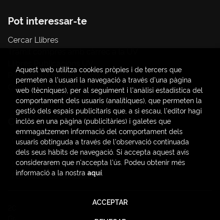
Pot interessar-te
Cercar Llibres
Tràmit compres amb càrrec a la UV
Llibres Publicacions UV
Aquest web utilitza cookies pròpies i de tercers que
Papereria / material d'oficina
permeten a l'usuari la navegació a través d'una pàgina
Consum Sostenible
web (tècniques), per al seguiment i l'anàlisi estadística del
comportament dels usuaris (analítiques), que permeten la
gestió dels espais publicitaris que, a si escau, l'editor hagi
Contacte
inclòs en una pàgina (publicitàries) i galetes que
emmagatzemen informació del comportament dels
C/ Amadeo de Saboya, 4
usuaris obtinguda a través de l'observació continuada
(+34) 963828968
dels seus hàbits de navegació. Si accepta aquest avís
considerarem que n'accepta l'ús. Podeu obtenir més
latendauv@fundacio.es
informació a la nostra
aquí
.
Formulari de contacte
ACCEPTAR
2026 ©
LaTendaUV
. Tots els Drets Reservats |
Trevenque
Group