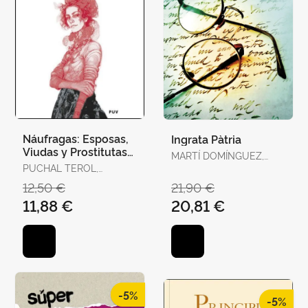
Náufragas: Esposas,
Ingrata Pàtria
Viudas y Prostitutas
MARTÍ DOMÍNGUEZ,
en la Escena
PUCHAL TEROL,
MARTÍ DOMÍNGUEZ
Victoriana
VICTORIA
12,50 €
21,90 €
11,88 €
20,81 €
-5%
-5%