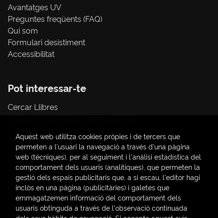
Avantatges UV
Preguntes freqüents (FAQ)
Qui som
Formulari desistiment
Accessibilitat
Pot interessar-te
Cercar Llibres
Tràmit compres amb càrrec a la UV
Llibres Publicacions UV
Aquest web utilitza cookies pròpies i de tercers que
Papereria / material d'oficina
permeten a l'usuari la navegació a través d'una pàgina
Consum Sostenible
web (tècniques), per al seguiment i l'anàlisi estadística del
comportament dels usuaris (analítiques), que permeten la
gestió dels espais publicitaris que, a si escau, l'editor hagi
Contacte
inclòs en una pàgina (publicitàries) i galetes que
emmagatzemen informació del comportament dels
C/ Amadeo de Saboya, 4
usuaris obtinguda a través de l'observació continuada
(+34) 963828968
dels seus hàbits de navegació. Si accepta aquest avís