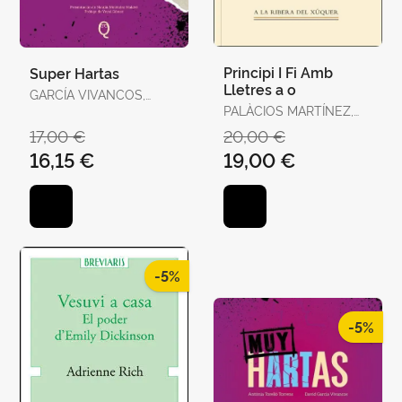
Principi I Fi Amb
Super Hartas
Lletres a o
GARCÍA VIVANCOS,
DAVID / TORELLÓ
PALÀCIOS MARTÍNEZ,
TORRENS, ANTÒNIA
JOSEP
17,00 €
20,00 €
16,15 €
19,00 €
-5%
-5%