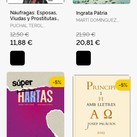
Náufragas: Esposas,
Ingrata Pàtria
Viudas y Prostitutas
MARTÍ DOMÍNGUEZ,
en la Escena
PUCHAL TEROL,
MARTÍ DOMÍNGUEZ
Victoriana
VICTORIA
12,50 €
21,90 €
11,88 €
20,81 €
-5%
-5%