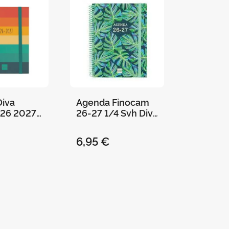
iva
Agenda Finocam
026 2027
26-27 1/4 Svh Diva
inocam
Selva+
ista
6,95 €