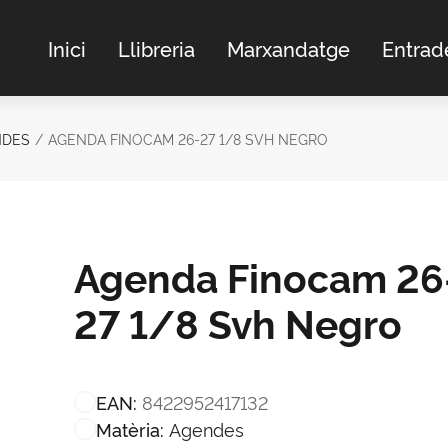
Inici
Llibreria
Marxandatge
Entrad
NDES
AGENDA FINOCAM 26-27 1/8 SVH NEGRO
Agenda Finocam 26
27 1/8 Svh Negro
8422952417132
EAN:
Agendes
Matèria: