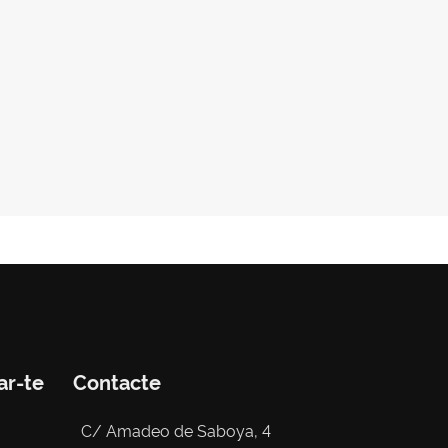
ar-te
Contacte
C/ Amadeo de Saboya, 4