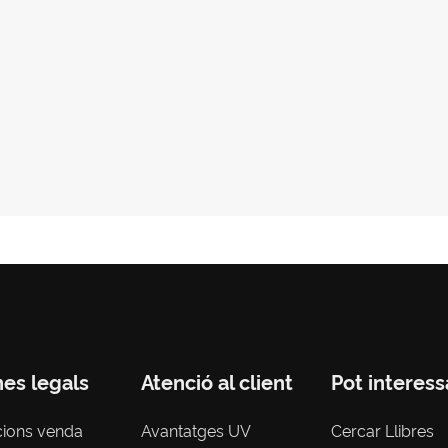
nes legals
Atenció al client
Pot interess
cions venda
Avantatges UV
Cercar Llibres