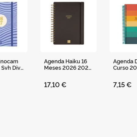
inocam
Agenda Haiku 16
Agenda D
 Svh Diva
Meses 2026 2027
Curso 2
Negro Finocam
Colors F
Semana Vista
Semana V
17,10 €
7,15 €