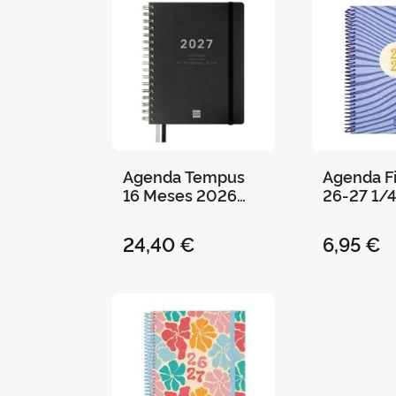
Agenda Tempus
Agenda F
16 Meses 2026
26-27 1/4
2027 Negro
Olas+
Finocam Semana
24,40 €
6,95 €
Vista