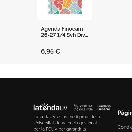
Agenda Finocam
26-27 1/4 Svh Diva
Spring
6,95 €
Pàgi
LaTendaUV és un medi propi de la
Universitat de València gestionat
Condi
per la FGUV per garantir la