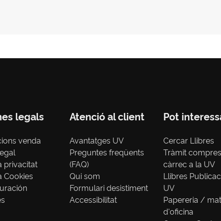
nes legals
Atenció al client
Pot interess
cions venda
Avantatges UV
Cercar Llibres
legal
Preguntes freqüents
Tràmit compre
a privacitat
(FAQ)
càrrec a la UV
ca Cookies
Qui som
Llibres Publica
uración
Formulari desistiment
UV
es
Accessibilitat
Papereria / mat
d'oficina