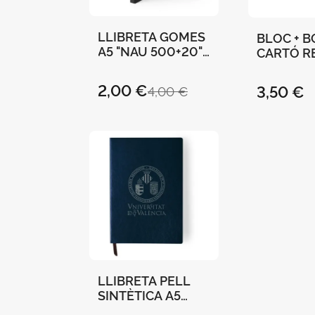
LLIBRETA GOMES
BLOC + B
A5 "NAU 500+20"
CARTÓ R
15 X 10,5 CMS 96
A5 "UNIV
FULLES
DE VALÈN
2,00 €
3,50 €
4,00 €
RATLLADES-
16,5 CM -
NEGRE
TARONJ
LLIBRETA PELL
SINTÈTICA A5
"UNIVERSITAT DE