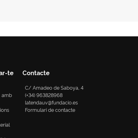
ar-te
Contacte
C/ Amadeo de Saboya, 4
s amb
(+34) 963828968
latendauv@fundacio.es
cions
Formulari de contacte
erial