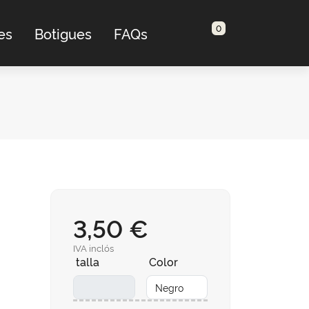
0
es
Botigues
FAQs
3,50 €
IVA inclós
talla
Color