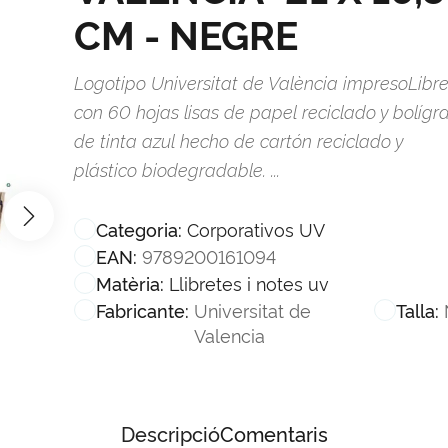
CM - NEGRE
Logotipo Universitat de València impresoLibr
con 60 hojas lisas de papel reciclado y bolígr
de tinta azul hecho de cartón reciclado y
plástico biodegradable. ...
Corporativos UV
Categoria:
9789200161094
EAN:
Llibretes i notes uv
Matèria:
Universitat de
Fabricante:
Talla:
Valencia
Descripció
Comentaris