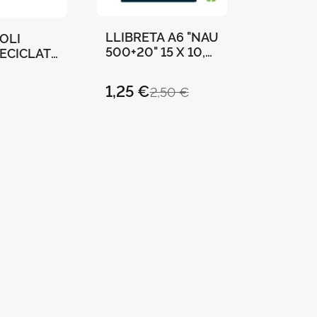
LLIBRETA A6 "NAU
OLI
500+20" 15 X 10,5
ECICLAT
CMS 36 PÀGINES
VERSITAT
CIA" 21 X
1,25 €
2,50 €
- ROIG