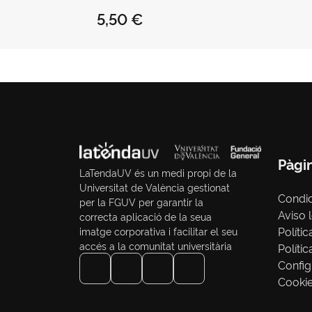
VALÈNCIA" TAPA
5,50 €
BLANA ELÀSTIC
100H RATLLES
14,5 X 21CM MAR
Pàgi
LaTendaUV és un medi propi de la
Universitat de València gestionat
Condi
per la FGUV per garantir la
Aviso 
correcta aplicació de la seua
Polític
imatge corporativa i facilitar el seu
accés a la comunitat universitària
Políti
Config
Cooki