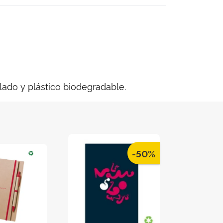
clado y plástico biodegradable.
-50%