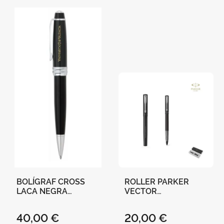
BOLÍGRAF CROSS
ROLLER PARKER
LACA NEGRA
VECTOR
"UNIVERSITAT DE
"UNIVERSITAT DE
VALÈNCIA" AT0452-7
VALÈNCIA" , AMB
40,00 €
20,00 €
BAILEY
ESTOIG REGAL