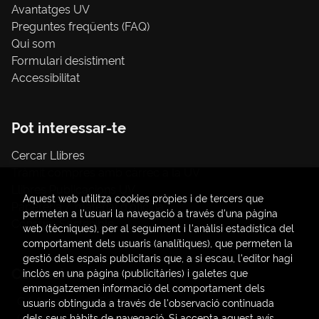
Avantatges UV
Preguntes freqüents (FAQ)
Qui som
Formulari desistiment
Accessibilitat
Pot interessar-te
Cercar Llibres
Tràmit compres amb càrrec a la UV
Llibres Publicacions UV
Aquest web utilitza cookies pròpies i de tercers que
Papereria / material d'oficina
permeten a l'usuari la navegació a través d'una pàgina
Consum Sostenible
web (tècniques), per al seguiment i l'anàlisi estadística del
comportament dels usuaris (analítiques), que permeten la
gestió dels espais publicitaris que, a si escau, l'editor hagi
Contacte
inclòs en una pàgina (publicitàries) i galetes que
emmagatzemen informació del comportament dels
C/ Amadeo de Saboya, 4
usuaris obtinguda a través de l'observació continuada
(+34) 963828968
dels seus hàbits de navegació. Si accepta aquest avís