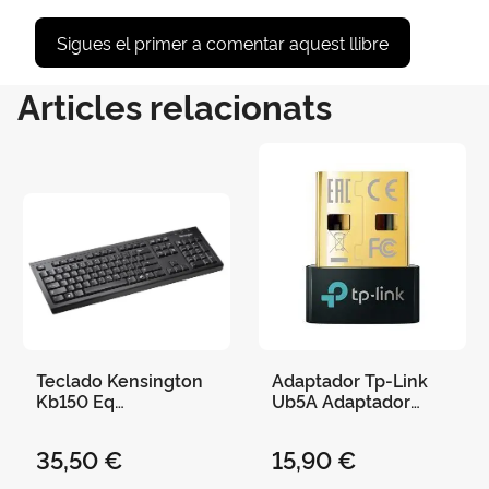
Sigues el primer a comentar aquest llibre
Articles relacionats
Teclado Kensington
Adaptador Tp-Link
Kb150 Eq
Ub5A Adaptador
Inalambrico Color
Nano Usb 2. 0
Negro
Bluetooth 5. 0
35,50 €
15,90 €