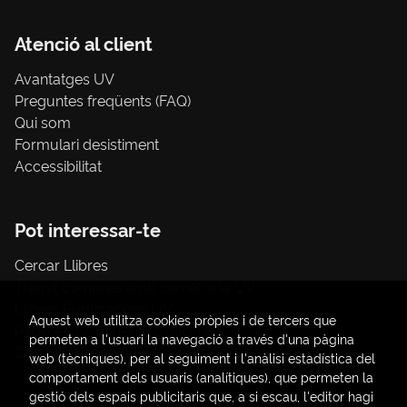
Atenció al client
Avantatges UV
Preguntes freqüents (FAQ)
Qui som
Formulari desistiment
Accessibilitat
Pot interessar-te
Cercar Llibres
Tràmit compres amb càrrec a la UV
Llibres Publicacions UV
Aquest web utilitza cookies pròpies i de tercers que
Papereria / material d'oficina
permeten a l'usuari la navegació a través d'una pàgina
Consum Sostenible
web (tècniques), per al seguiment i l'anàlisi estadística del
comportament dels usuaris (analítiques), que permeten la
gestió dels espais publicitaris que, a si escau, l'editor hagi