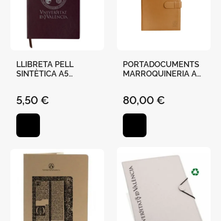
LLIBRETA PELL
PORTADOCUMENTS
SINTÈTICA A5
MARROQUINERIA A4
"UNIVERSITAT DE
"UNIVERSITAT DE
VALÈNCIA" TAPA
VALÈNCIA" 32 X 23,5
5,50 €
80,00 €
BLANA ELÀSTIC
CM
100H RATLLES 14,5 X
21CM BUR