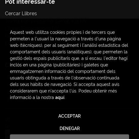
Pot interessar-te
Cercar Llibres
Tràmit compres amb càrrec a la UV
Llibres Publicacions UV
Aquest web utilitza cookies pròpies i de tercers que
Papereria / material d'oficina
permeten a l'usuari la navegació a través d'una pàgina
Consum Sostenible
web (tècniques), per al seguiment i l'anàlisi estadística del
comportament dels usuaris (analítiques), que permeten la
gestió dels espais publicitaris que, a si escau, l'editor hagi
Contacte
inclòs en una pàgina (publicitàries) i galetes que
emmagatzemen informació del comportament dels
C/ Amadeo de Saboya, 4
usuaris obtinguda a través de l'observació continuada
(+34) 963828968
dels seus hàbits de navegació. Si accepta aquest avís
considerarem que n'accepta l'ús. Podeu obtenir més
latendauv@fundacio.es
informació a la nostra
aquí
.
Formulari de contacte
ACCEPTAR
2026 ©
LaTendaUV
. Tots els Drets Reservats |
Trevenque
Group
DENEGAR