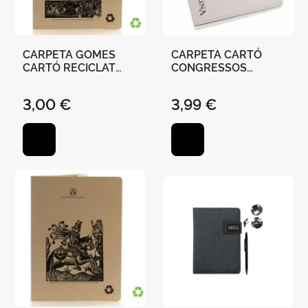
CARPETA GOMES
CARPETA CARTÓ
CARTÓ RECICLAT
CONGRESSOS
"TIRANT - UV"
"UNIVERSITAT DE
VALÈNCIA" -
3,00 €
3,99 €
RECICLADA, AMB
BLOC