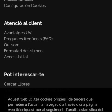
Configuración Cookies
Atenció al client
Avantatges UV
Preguntes freqüents (FAQ)
Qui som
Formulari desistiment
Accessibilitat
Pot interessar-te
Cercar Llibres
Tràmit compres amb càrrec a la UV
Llibres Publicacions UV
Aquest web utilitza cookies pròpies i de tercers que
Papereria / material d'oficina
permeten a l'usuari la navegació a través d'una pàgina
Consum Sostenible
web (tècniques), per al seguiment i l'anàlisi estadística del