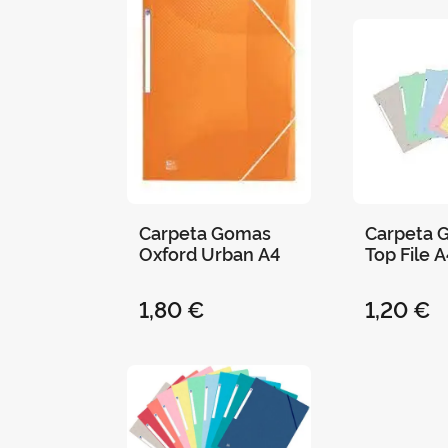
Carpeta Gomas
Carpeta 
Oxford Urban A4
Top File 
Tendenci
1,80 €
1,20 €