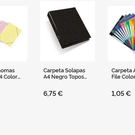
Gomas
Carpeta Solapas
Carpeta 
A4 Color
A4 Negro Topos
File Colo
a
New Golden
Variados
Miquelrius
6,75 €
1,05 €