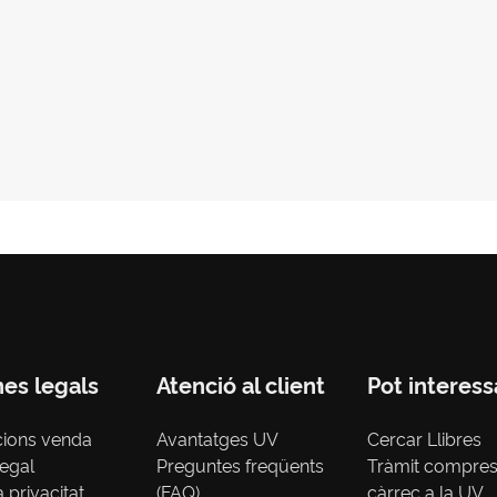
nes legals
Atenció al client
Pot interess
cions venda
Avantatges UV
Cercar Llibres
legal
Preguntes freqüents
Tràmit compre
a privacitat
(FAQ)
càrrec a la UV