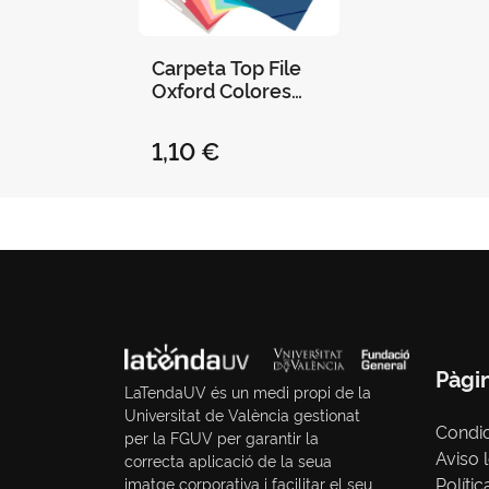
Carpeta Top File
Oxford Colores
Tendencia
1,10 €
Pàgi
LaTendaUV és un medi propi de la
Universitat de València gestionat
Condi
per la FGUV per garantir la
Aviso 
correcta aplicació de la seua
Polític
imatge corporativa i facilitar el seu