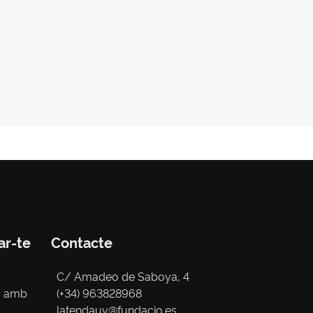
ar-te
Contacte
C/ Amadeo de Saboya, 4
s amb
(+34) 963828968
latendauv@fundacio.es