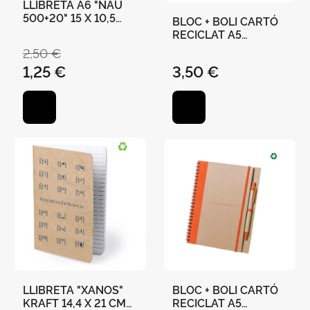
LLIBRETA A6 "NAU
500+20" 15 X 10,5
BLOC + BOLI CARTÓ
CMS 36 PÀGINES
RECICLAT A5
"UNIVERSITAT DE
2,50 €
VALÈNCIA" 21 X 16,5
1,25 €
3,50 €
CM - NEGRE
LLIBRETA "XANOS"
BLOC + BOLI CARTÓ
KRAFT 14,4 X 21 CM
RECICLAT A5