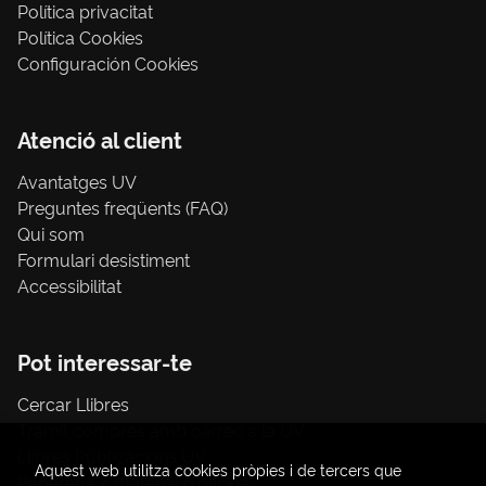
Política privacitat
Política Cookies
Configuración Cookies
Atenció al client
Avantatges UV
Preguntes freqüents (FAQ)
Qui som
Formulari desistiment
Accessibilitat
Pot interessar-te
Cercar Llibres
Tràmit compres amb càrrec a la UV
Llibres Publicacions UV
Aquest web utilitza cookies pròpies i de tercers que
Papereria / material d'oficina