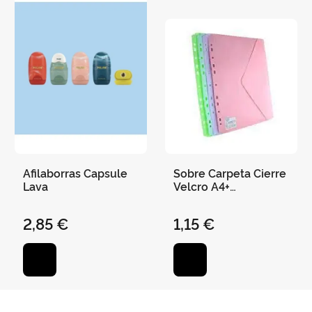
Afilaborras Capsule
Sobre Carpeta Cierre
Lava
Velcro A4+
Multitaladro Colores
Pastel
2,85 €
1,15 €