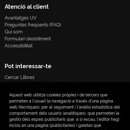
Atenció al client
Avantatges UV
Preguntes freqüents (FAQ)
Qui som
Formulari desistiment
Accessibilitat
Pot interessar-te
Cercar Llibres
Tràmit compres amb càrrec a la UV
Llibres Publicacions UV
Aquest web utilitza cookies pròpies i de tercers que
Papereria / material d'oficina
permeten a l'usuari la navegació a través d'una pàgina
Consum Sostenible
web (tècniques), per al seguiment i l'anàlisi estadística del
comportament dels usuaris (analítiques), que permeten la
gestió dels espais publicitaris que, a si escau, l'editor hagi
Contacte
inclòs en una pàgina (publicitàries) i galetes que