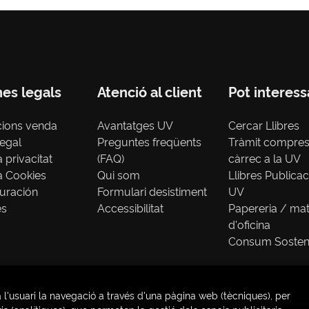
nes legals
Atenció al client
Pot interess
cions venda
Avantatges UV
Cercar Llibres
legal
Preguntes freqüents
Tràmit compre
a privacitat
(FAQ)
càrrec a la UV
ca Cookies
Qui som
Llibres Publica
uración
Formulari desistiment
UV
es
Accessibilitat
Papereria / mat
d'oficina
Consum Sosten
 l'usuari la navegació a través d'una pàgina web (tècniques), per