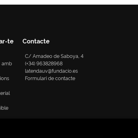
ar-te
Contacte
C/ Amadeo de Saboya, 4
s amb
(+34) 963828968
latendauv@fundacio.es
cions
Formulari de contacte
erial
ible