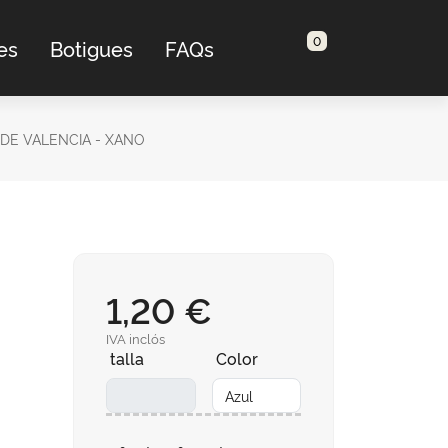
0
es
Botigues
FAQs
 DE VALENCIA - XANO
1,20 €
IVA inclós
talla
Color