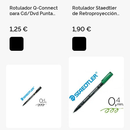
Rotulador Q-Connect
Rotulador Staedtler
para Cd/Dvd Punta
de Retroproyección
Fibra Permanente
Punta Fina - Azul
Rojo
1,25 €
1,90 €