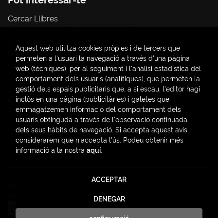
Cercar Llibres
Tràmit compres amb càrrec a la UV
Llibres Publicacions UV
Aquest web utilitza cookies pròpies i de tercers que
Papereria / material d'oficina
permeten a l'usuari la navegació a través d'una pàgina
Consum Sostenible
web (tècniques), per al seguiment i l'anàlisi estadística del
comportament dels usuaris (analítiques), que permeten la
gestió dels espais publicitaris que, a si escau, l'editor hagi
Contacte
inclòs en una pàgina (publicitàries) i galetes que
emmagatzemen informació del comportament dels
C/ Amadeo de Saboya, 4
usuaris obtinguda a través de l'observació continuada
(+34) 963828968
dels seus hàbits de navegació. Si accepta aquest avís
considerarem que n'accepta l'ús. Podeu obtenir més
latendauv@fundacio.es
informació a la nostra
aquí
.
Formulari de contacte
ACCEPTAR
2026 ©
LaTendaUV
. Tots els Drets Reservats |
Trevenque
Group
DENEGAR