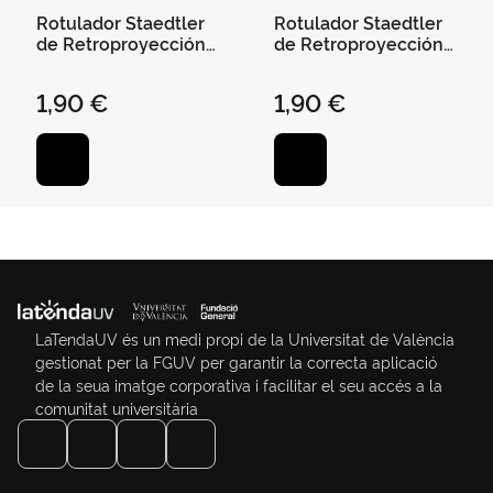
Rotulador Staedtler
Rotulador Staedtler
de Retroproyección
de Retroproyección
Punta Fina - Negro
Punta Fina - Verde
1,90 €
1,90 €
LaTendaUV és un medi propi de la Universitat de València
gestionat per la FGUV per garantir la correcta aplicació
de la seua imatge corporativa i facilitar el seu accés a la
comunitat universitària