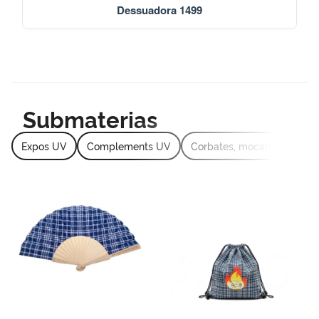
Dessuadora 1499
Submaterias
Expos UV
Complements UV
Corbates, mocadors UV