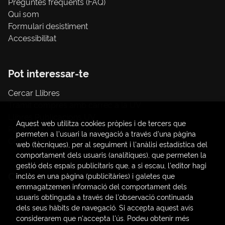
Preguntes freqüents (FAQ)
Qui som
Formulari desistiment
Accessibilitat
Pot interessar-te
Cercar Llibres
Tràmit compres amb càrrec a la UV
Llibres Publicacions UV
Aquest web utilitza cookies pròpies i de tercers que
Papereria / material d'oficina
permeten a l'usuari la navegació a través d'una pàgina
Consum Sostenible
web (tècniques), per al seguiment i l'anàlisi estadística del
comportament dels usuaris (analítiques), que permeten la
gestió dels espais publicitaris que, a si escau, l'editor hagi
Contacte
inclòs en una pàgina (publicitàries) i galetes que
emmagatzemen informació del comportament dels
C/ Amadeo de Saboya, 4
usuaris obtinguda a través de l'observació continuada
(+34) 963828968
dels seus hàbits de navegació. Si accepta aquest avís
considerarem que n'accepta l'ús. Podeu obtenir més
latendauv@fundacio.es