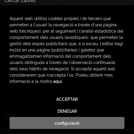
Cercar Llibres
Tràmit compres amb càrrec a la UV
Llibres Publicacions UV
Aquest web utilitza cookies pròpies i de tercers que
Papereria / material d'oficina
permeten a l'usuari la navegació a través d'una pàgina
Consum Sostenible
web (tècniques), per al seguiment i l'anàlisi estadística del
comportament dels usuaris (analítiques), que permeten la
gestió dels espais publicitaris que, a si escau, l'editor hagi
Contacte
inclòs en una pàgina (publicitàries) i galetes que
emmagatzemen informació del comportament dels
C/ Amadeo de Saboya, 4
usuaris obtinguda a través de l'observació continuada
(+34) 963828968
dels seus hàbits de navegació. Si accepta aquest avís
considerarem que n'accepta l'ús. Podeu obtenir més
latendauv@fundacio.es
informació a la nostra
aquí
.
Formulari de contacte
ACCEPTAR
2026 ©
LaTendaUV
. Tots els Drets Reservats |
Trevenque
Group
DENEGAR
configuració