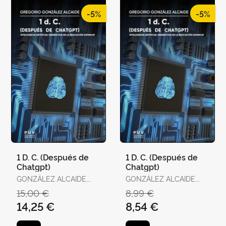
-5%
-5%
1 D. C. (Después de
1 D. C. (Después de
Chatgpt)
Chatgpt)
GONZÁLEZ ALCAIDE,
GONZÁLEZ ALCAIDE,
GREGORIO
GREGORIO
15,00 €
8,99 €
14,25 €
8,54 €