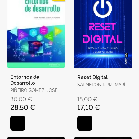
Entornos de
Reset Digital
Desarrollo
SALMERÓN RUIZ, MARÍA
PIÑEIRO GOMEZ, JOSE
ANGUSTIAS
MANUEL
30,00 €
18,00 €
28,50 €
17,10 €