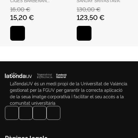
CIGES BARBERÁN,
SANJAY SRIVASTAVA
Indian City
TERESA
16,00 €
130,00 €
15,20 €
123,50 €
LaTendaUV és un medi propi de la Universitat de València
gestionat per la FGUV per garantir la correcta aplicació
de la seua imatge corporativa i facilitar el seu accés a la
comunitat universitària
Pàgines legals