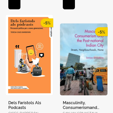
-5%
-5%
Dels Faristols Als
Masculinity,
Podcasts
Consumerismand
The Post-National